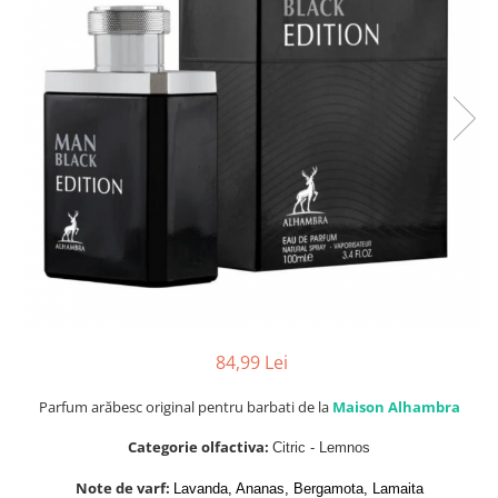
Parfumuri de SEARA
French Avenue
Parfumuri de VARA
Grandeur Elite
Parfumuri de IARNA
Jenny Glow
Khalis
Lattafa
Lattafa Pride
Louis Varel
Maison Alhambra
Montage Brands
Nusuk
84,99 Lei
Rave
Riiffs
Parfum arăbesc original pentru barbati de la
Maison Alhambra
Vurv
Categorie olfactiva:
Citric - Lemnos
Wadi al Khaleej
Note de varf:
Lavanda, Ananas, Bergamota, Lamaita