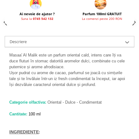
French Avenue
Grandeur Elite
Ai nevoie de ajutor ?
Parfum 100ml GRATUIT
Suna la
0745 542 132
La comenzi peste 200 RON
Jenny Glow
Khalis
Descriere
Lattafa
Lattafa Pride
Masaa' Al Malik este un parfum oriental cald, intens care îți va
duce fluturi în stomac datorită aromelor dulci, combinate cu cele
Louis Varel
puternice și arome afrodisiace.
Maison Alhambra
Ușor pudrat cu arome de cacao, parfumul se joacă cu simțurile
tale și te învăluie într-un iz fresh condimentat la început, iar apoi
Montage Brands
își dezvăluie caracterul oriental dulce și profund.
Nusuk
Rave
Categorie olfactiva:
Oriental - Dulce - Condimentat
Riiffs
Cantitate:
100 ml
Vurv
Wadi al Khaleej
INGREDIENTE
: