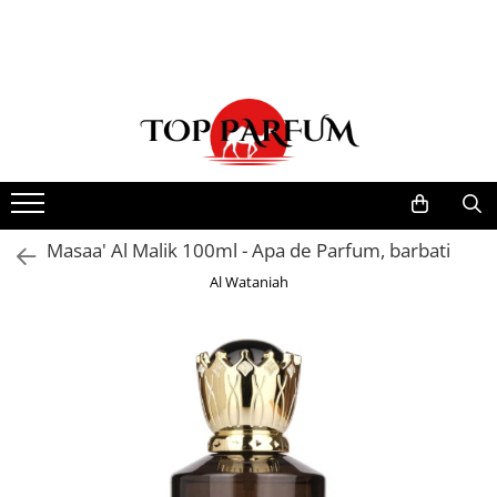
Toate Produsele
ACASA
Seturi Parfumuri
Pachete FEMEI
Pachete BARBATI
Pachete EL si EA
Masaa' Al Malik 100ml - Apa de Parfum, barbati
Parfumuri Femei
Al Wataniah
Parfumuri Barbati
Parfumuri Unisex
Best Seller
Cele mai noi
Tipuri Parfumuri
Parfumuri Citrice
Parfumuri Condimentate