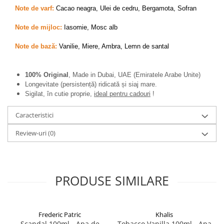
Zaien
Note de varf:
Cacao neagra, Ulei de cedru, Bergamota, Sofran
Zirconia
Note de mijloc:
Iasomie, Mosc alb
Oferta Saptamanii
Mai Multe >>
Note de bază:
Vanilie, Miere, Ambra, Lemn de santal
Parfumuri Clona Originale
Parfumuri clona / Dupes
100% Original
, Made in Dubai, UAE (Emiratele Arabe Unite)
Longevitate (persistență) ridicată și siaj mare.
Puncte Cadou
Sigilat, în cutie proprie,
ideal pentru cadouri
!
Recenzii clienti
Caracteristici
Blog
Review-uri
(0)
PRODUSE SIMILARE
Frederic Patric
Khalis
Scandal 100ml - Apa de
Tobacco Vanilla 100ml - Apa