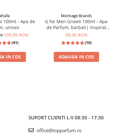
attafa
Montage Brands
Ar
i 100ml - Apa de
G for Men Groom 100ml - Apa
Jazzab Si
m, unisex
de Parfum, barbati| Inspirat
Par
din Jean Paul Gaultier Le Beau
ON
109,99 RON
99,00 RON
(41)
(10)
A IN COS
ADAUGA IN COS
ADA
I
TOP VANZARI
SUPORT CLIENTI
L-V 08:30 - 17:30
office@topparfum.ro