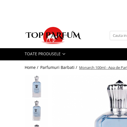
Toate Produsele
ACASA
Seturi Parfumuri
Pachete FEMEI
TOATE PRODUSELE
Pachete BARBATI
Pachete EL si EA
Home /
Parfumuri Barbati /
Monarch 100ml - Apa de Par
Parfumuri Femei
Parfumuri Barbati
Parfumuri Unisex
Best Seller
Cele mai noi
Tipuri Parfumuri
Parfumuri Citrice
Parfumuri Condimentate