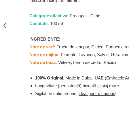
masculinitate și rafinament.
French Avenue
Grandeur Elite
Categorie olfactiva:
Proaspat - Citric
Jenny Glow
Cantitate:
100 ml
Khalis
INGREDIENTE
:
Lattafa
Note de varf:
Fructe de ienupar, Citrice, Portocale ro
Lattafa Pride
Note de mijloc:
Pimento, Lavanda, Salvie, Geraniu
Louis Varel
Note de baza:
Vetiver, Lemn de cedru, Paciuli
Maison Alhambra
Montage Brands
100% Original
, Made in Dubai, UAE (Emiratele A
Nusuk
Longevitate (persistență) ridicată și siaj mare.
Rave
Sigilat, în cutie proprie,
ideal pentru cadouri
!
Riiffs
Vurv
Wadi al Khaleej