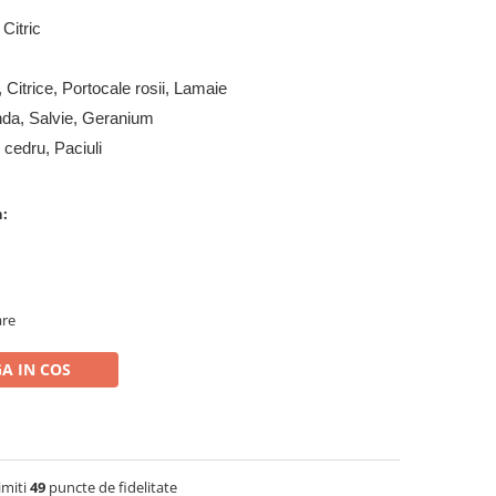
Citric
 Citrice, Portocale rosii, Lamaie
da, Salvie, Geranium
cedru, Paciuli
n:
are
A IN COS
imiti
49
puncte de fidelitate