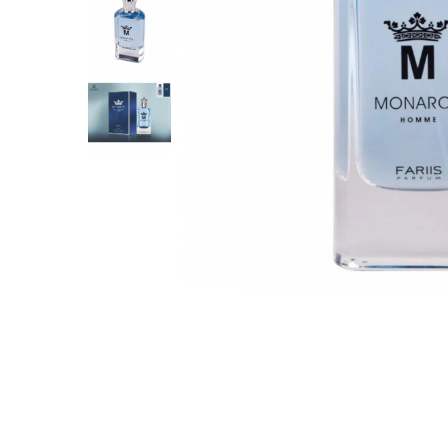
Parfumuri Dulci
Parfumuri Exotice
Parfumuri Fresh
Parfumuri Florale
Parfumuri Fructate
Parfumuri Lemnoase
Parfumuri Persistente
Parfumuri Vanilate
Parfumuri PREMIUM
Parfumuri de ZI
Parfumuri de SEARA
Parfumuri de VARA
Parfumuri de IARNA
Idei de Cadouri