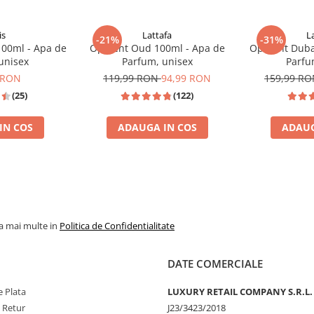
is
Lattafa
L
-21%
-31%
100ml - Apa de
Opulent Oud 100ml - Apa de
Opulent Duba
unisex
Parfum, unisex
Parfu
 RON
119,99 RON
94,99 RON
159,99 R
(25)
(122)
IN COS
ADAUGA IN COS
ADAUG
M FORD TOBACCO VANILLE
TOP VANZAR
la mai multe in
Politica de Confidentialitate
DATE COMERCIALE
 Plata
LUXURY RETAIL COMPANY S.R.L.
e Retur
J23/3423/2018