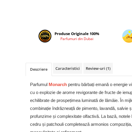
Cadouri pentru EL
Cadouri pentru EA
Branduri
Adyan by Anfar
Produse Originale 100%
Al Fakhr Perfumes
Parfumuri din Dubai
Al Wataniah
Anfar London
Ard al Zaafaran
Caracteristici
Review-uri
(1)
Descriere
Armaf
Asdaaf
Parfumul
Monarch
pentru bărbați emană o energie vi
Asten
cu o explozie de arome revigorante de fructe de ienupar
Athoor Al Alam
echilibrate de prospețimea luminată de lămâie. În mij
combinație îndrăzneață de pimento, lavandă, salvie 
Fariis
profunzime și complexitate olfactivă. La bază, notele
Fragrance World
cedru și patchouli completează armonios compoziția
Frederic Patric