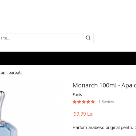
fum, barbati
Monarch 100ml - Apa d
Fariis
1 Review
99,99 Lei
Parfum arabesc original pentru b