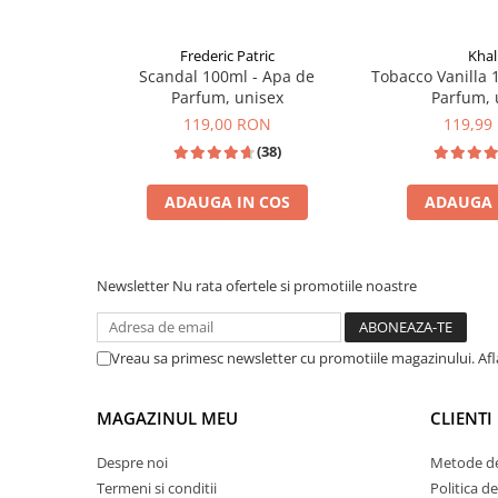
Zaien
Zirconia
Frederic Patric
Khal
Oferta Saptamanii
Scandal 100ml - Apa de
Tobacco Vanilla 
Parfum, unisex
Parfum, 
Mai Multe >>
119,00 RON
119,99
Parfumuri Clona Originale
(38)
Parfumuri clona / Dupes
Puncte Cadou
ADAUGA IN COS
ADAUGA 
Recenzii clienti
INSPIRATIE: TO
INSPIRAT DIN: JPG SCANDAL
Blog
Newsletter
Nu rata ofertele si promotiile noastre
Vreau sa primesc newsletter cu promotiile magazinului. Af
MAGAZINUL MEU
CLIENTI
Despre noi
Metode de
Termeni si conditii
Politica d