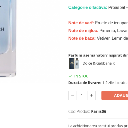
Categorie olfactiva:
Proaspat - 
Note de varf:
Fructe de ienupar,
Note de mijloc:
Pimento, Lavan
Note de baza:
Vetiver, Lemn de 
_
Parfum asemanator/inspirat di
Dolce & Gabbana K
IN STOC
Durata de livrare:
1-2 zile lucrato
ADAUG
Cod Produs:
Fariis06
La achizitionarea acestui produs pr