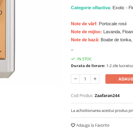
Categorie olfactiva:
Exotic - Fl
Note de vârf:
Portocale rosii
Note de mijloc:
Lavanda, Floar
Note de bază:
Boabe de tonka, 
_
IN STOC
Durata de livrare:
1-2 zile lucrato
ADAUG
Cod Produs:
Zaafaran244
La achizitionarea acestui produs pr
Adauga la Favorite