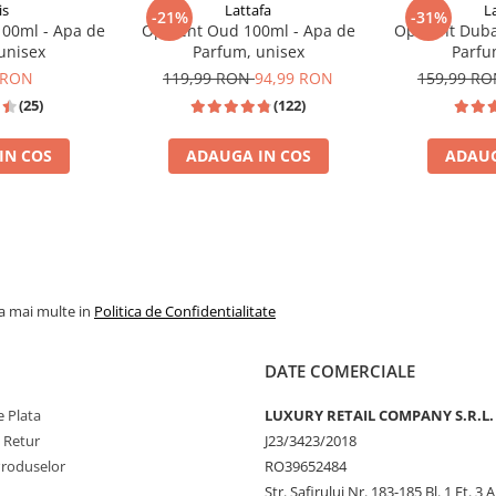
is
Lattafa
L
-21%
-31%
100ml - Apa de
Opulent Oud 100ml - Apa de
Opulent Duba
unisex
Parfum, unisex
Parfu
 RON
119,99 RON
94,99 RON
159,99 R
(25)
(122)
IN COS
ADAUGA IN COS
ADAUG
 FORD TOBACCO VANILLE
TOP VANZAR
la mai multe in
Politica de Confidentialitate
DATE COMERCIALE
 Plata
LUXURY RETAIL COMPANY S.R.L.
e Retur
J23/3423/2018
Produselor
RO39652484
Str. Safirului Nr. 183-185 Bl. 1 Et. 3 