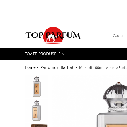
Toate Produsele
ACASA
Seturi Parfumuri
Pachete FEMEI
TOATE PRODUSELE
Pachete BARBATI
Pachete EL si EA
Home /
Parfumuri Barbati /
Mushrif 100ml - Apa de Parf
Parfumuri Femei
Parfumuri Barbati
Parfumuri Unisex
Best Seller
Cele mai noi
Tipuri Parfumuri
Parfumuri Citrice
Parfumuri Condimentate