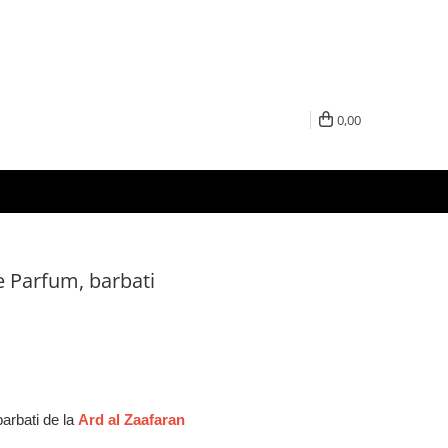
0,00
e Parfum, barbati
arbati de la
Ard al Zaafaran