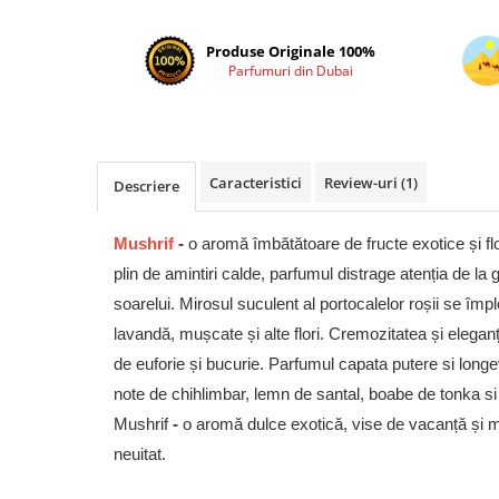
Cadouri pentru EL
Cadouri pentru EA
Produse Originale 100%
Parfumuri din Dubai
Branduri
Adyan by Anfar
Al Fakhr Perfumes
Al Wataniah
Caracteristici
Review-uri
(1)
Descriere
Anfar London
Ard al Zaafaran
Mushrif
-
o aromă îmbătătoare de fructe exotice și flo
Armaf
plin de amintiri calde, parfumul distrage atenția de la gr
soarelui. Mirosul suculent al portocalelor roșii se împl
Asdaaf
lavandă, mușcate și alte flori. Cremozitatea și ele
Asten
de euforie și bucurie. Parfumul capata putere si long
Athoor Al Alam
note de chihlimbar, lemn de santal, boabe de tonka si 
Fariis
Mushrif
-
o aromă dulce exotică, vise de vacanță și 
Fragrance World
neuitat.
Frederic Patric