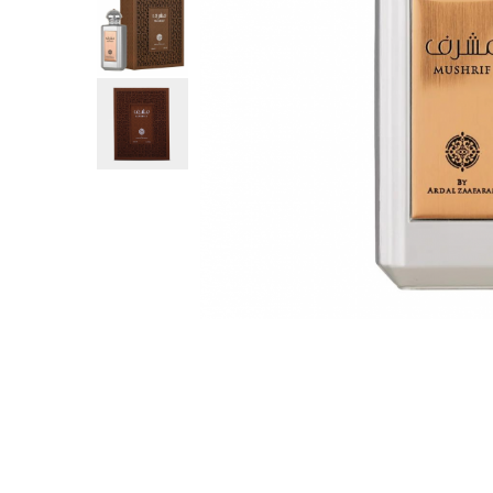
Parfumuri Dulci
Parfumuri Exotice
Parfumuri Fresh
Parfumuri Florale
Parfumuri Fructate
Parfumuri Lemnoase
Parfumuri Persistente
Parfumuri Vanilate
Parfumuri PREMIUM
Parfumuri de ZI
Parfumuri de SEARA
Parfumuri de VARA
Parfumuri de IARNA
Idei de Cadouri