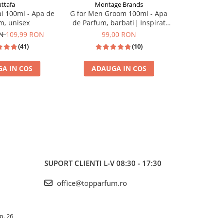
attafa
Montage Brands
i 100ml - Apa de
G for Men Groom 100ml - Apa
Jawad al A
m, unisex
de Parfum, barbati| Inspirat
de P
din Jean Paul Gaultier Le Beau
ON
109,99 RON
99,00 RON
(41)
(10)
A IN COS
ADAUGA IN COS
ADA
I
TOP VANZARI
SUPORT CLIENTI
L-V 08:30 - 17:30
office@topparfum.ro
Ap. 26