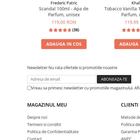
Zaien
Frederic Patric
Khal
Scandal 100ml - Apa de
Tobacco Vanilla 
Zirconia
Parfum, unisex
Parfum, 
Oferta Saptamanii
119,00 RON
119,99
Mai Multe >>
(38)
Parfumuri Clona Originale
ADAUGA IN COS
ADAUGA 
Parfumuri clona / Dupes
Puncte Cadou
INSPIRATIE: TOM
INSPIRAT DIN: JPG SCANDAL
Recenzii clienti
Newsletter
Nu rata ofertele si promotiile noastre
Blog
Vreau sa primesc newsletter cu promotiile magazinului. Af
MAGAZINUL MEU
CLIENTI
Despre noi
Metode de
Termeni si conditii
Politica d
Politica de Confidentialitate
Garantia 
Contact
ANPC