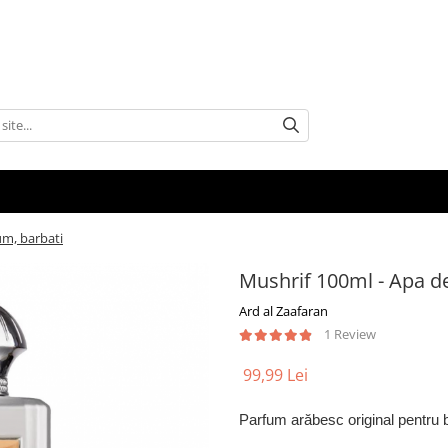
um, barbati
Mushrif 100ml - Apa d
Ard al Zaafaran
1 Review
99,99 Lei
Parfum arăbesc original pentru b