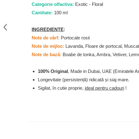
Categorie olfactiva:
Exotic - Floral
French Avenue
Cantitate:
100 ml
Grandeur Elite
Jenny Glow
INGREDIENTE
:
Khalis
Note de vârf:
Portocale rosii
Lattafa
Note de mijloc:
Lavanda, Floare de portocal, Musca
Lattafa Pride
Note de bază:
Boabe de tonka, Ambra, Vetiver, Lemn 
Louis Varel
100% Original
, Made in Dubai, UAE (Emiratele A
Maison Alhambra
Longevitate (persistență) ridicată și siaj mare.
Montage Brands
Sigilat, în cutie proprie,
ideal pentru cadouri
!
Nusuk
Rave
Riiffs
Vurv
Wadi al Khaleej