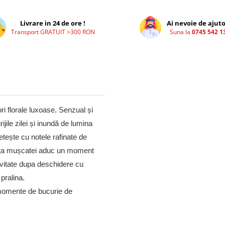
Livrare in 24 de ore !
Ai nevoie de ajuto
Transport GRATUIT >300 RON
Suna la
0745 542 1
ri florale luxoase. Senzual și
ijile zilei și inundă de lumina
etește cu notele rafinate de
ganța mușcatei aduc un moment
evitate dupa deschidere cu
pralina.
momente de bucurie de