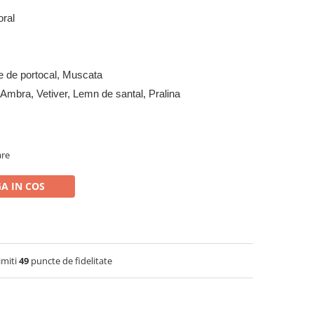
oral
e de portocal, Muscata
Ambra, Vetiver, Lemn de santal, Pralina
are
A IN COS
imiti
49
puncte de fidelitate