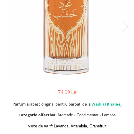
Parfumuri Dulci
Parfumuri Exotice
Parfumuri Fresh
Parfumuri Florale
Parfumuri Fructate
Parfumuri Lemnoase
Parfumuri Persistente
Parfumuri Vanilate
Parfumuri PREMIUM
Parfumuri de ZI
74,99 Lei
Parfumuri de SEARA
Parfum arăbesc original pentru barbati de la
Wadi al Khaleej
Parfumuri de VARA
Categorie olfactiva:
Aromatic - Condimentat - Lemnos
Parfumuri de IARNA
Note de varf:
Lavanda, Artemisia, Grapefruit
Idei de Cadouri