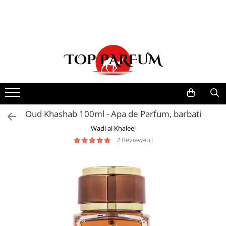
Toate Produsele
ACASA
Seturi Parfumuri
Pachete FEMEI
Pachete BARBATI
Pachete EL si EA
Oud Khashab 100ml - Apa de Parfum, barbati
Parfumuri Femei
Wadi al Khaleej
2 Review-uri
Parfumuri Barbati
Parfumuri Unisex
Best Seller
Cele mai noi
Tipuri Parfumuri
Parfumuri Citrice
Parfumuri Condimentate