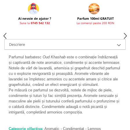
French Avenue
Grandeur Elite
Ai nevoie de ajutor ?
Parfum 100ml GRATUIT
Jenny Glow
Suna la
0745 542 132
La comenzi peste 200 RON
Khalis
Lattafa
Descriere
Lattafa Pride
Parfumul barbatesc
Oud Khashab
este o combinație îndrăzneață
Louis Varel
și captivantă de note aromatice, condimente și accente lemnoase.
Maison Alhambra
Notele de vârf de lavandă, artemisia și grapefruit deschid parfumul
cu o explozie revigorantă și proaspătă. Aromele vibrante ale
Montage Brands
lavandei se împletesc armonios cu accentele amare și citrice ale
grapefruitului, creând un efect energizant și stimulant.
Nusuk
Pe măsură ce parfumul se dezvoltă, notele de mijloc de piele,
Rave
condimente și tutun își fac simțită prezența. Aromele senzuale și
masculine ale pielii și tutunului conferă parfumului o profunzime și
Riiffs
o caldură distincte. Condimentele adaugă o notă picantă și
Vurv
intrigantă, completând armonios compoziția.
Wadi al Khaleej
Categorie olfactiva:
Aromatic - Condimentat - Lemnos