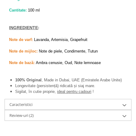
Zaien
Zirconia
Cantitate:
100 ml
Oferta Saptamanii
Mai Multe >>
INGREDIENTE
:
Parfumuri Clona Originale
Note de varf:
Lavanda, Artemisia, Grapefruit
Parfumuri clona / Dupes
Note de mijloc:
Note de piele, Condimente, Tutun
Puncte Cadou
Recenzii clienti
Note de bază:
Ambra cenusie, Oud, Note lemnoase
Blog
100% Original
, Made in Dubai, UAE (Emiratele Arabe Unite)
Longevitate (persistență) ridicată și siaj mare.
Sigilat, în cutie proprie,
ideal pentru cadouri
!
Caracteristici
Review-uri
(2)