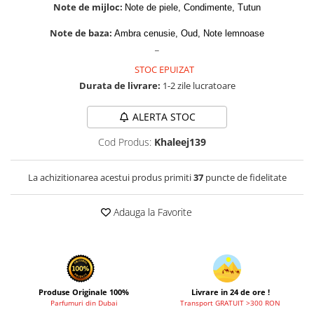
Cadouri pentru EL
Note de mijloc:
Note de piele, Condimente, Tutun
Cadouri pentru EA
Note de baza:
Ambra cenusie, Oud, Note lemnoase
Branduri
_
Adyan by Anfar
STOC EPUIZAT
Al Fakhr Perfumes
Durata de livrare:
1-2 zile lucratoare
Al Wataniah
ALERTA STOC
Anfar London
Cod Produs:
Khaleej139
Ard al Zaafaran
Armaf
La achizitionarea acestui produs primiti
37
puncte de fidelitate
Asdaaf
Adauga la Favorite
Asten
Athoor Al Alam
Fariis
Fragrance World
Produse Originale 100%
Livrare in 24 de ore !
Frederic Patric
Parfumuri din Dubai
Transport GRATUIT >300 RON