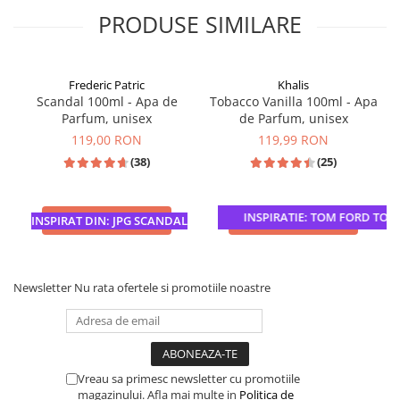
PRODUSE SIMILARE
Frederic Patric
Khalis
Scandal 100ml - Apa de
Tobacco Vanilla 100ml - Apa
Parfum, unisex
de Parfum, unisex
119,00 RON
119,99 RON
(38)
(25)
INSPIRATIE: TOM FORD TOBA
ADAUGA IN COS
ADAUGA IN COS
INSPIRAT DIN: JPG SCANDAL
Newsletter
Nu rata ofertele si promotiile noastre
Vreau sa primesc newsletter cu promotiile
magazinului. Afla mai multe in
Politica de