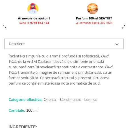
French Avenue
Grandeur Elite
Ai nevoie de ajutor ?
Parfum 100ml GRATUIT
Jenny Glow
Suna la
0745 542 132
La comenzi peste 200 RON
Khalis
Lattafa
Descriere
Lattafa Pride
Încântă-ți simțurile cu o aromă profundă și sofisticată,
Oud
Louis Varel
Wafa
de la Ard Al Zaafaran dezvăluie o simfonie orientală
Maison Alhambra
suntuoasă care își revelează treptat notele contrastante.
Oud
Wafa
transmite o imagine de rafinament și îndrăzneală, cu un
Montage Brands
farmec seducător. Conectează trecutul și prezentul cu acest
parfum ce conține misterioasa notă aromatică de oud.
Nusuk
Rave
Categorie olfactiva:
Oriental - Condimentat - Lemnos
Riiffs
Vurv
Cantitate:
100 ml
Wadi al Khaleej
INGREDIENTE
: