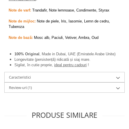
Zaien
Zirconia
Note de varf:
Trandafir, Note lemnoase, Condimente, Styrax
Oferta Saptamanii
Note de mijloc:
Note de piele, Iris, Iasomie, Lemn de cedru,
Mai Multe >>
Tuberoza
Parfumuri Clona Originale
Note de bază:
Mosc alb, Paciuli, Vetiver, Ambra, Oud
Parfumuri clona / Dupes
Puncte Cadou
100% Original
, Made in Dubai, UAE (Emiratele Arabe Unite)
Recenzii clienti
Longevitate (persistență) ridicată și siaj mare.
Sigilat, în cutie proprie,
ideal pentru cadouri
!
Blog
Caracteristici
Review-uri
(1)
PRODUSE SIMILARE