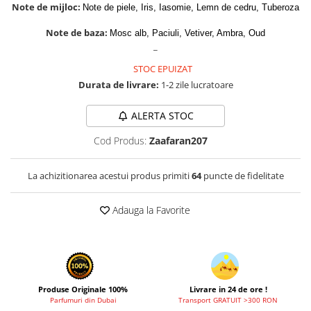
Cadouri pentru EL
Note de mijloc:
Note de piele, Iris, Iasomie, Lemn de cedru, Tuberoza
Cadouri pentru EA
Note de baza:
Mosc alb, Paciuli, Vetiver, Ambra, Oud
Branduri
_
Adyan by Anfar
STOC EPUIZAT
Al Fakhr Perfumes
Durata de livrare:
1-2 zile lucratoare
Al Wataniah
ALERTA STOC
Anfar London
Cod Produs:
Zaafaran207
Ard al Zaafaran
Armaf
La achizitionarea acestui produs primiti
64
puncte de fidelitate
Asdaaf
Adauga la Favorite
Asten
Athoor Al Alam
Fariis
Fragrance World
Produse Originale 100%
Livrare in 24 de ore !
Frederic Patric
Parfumuri din Dubai
Transport GRATUIT >300 RON