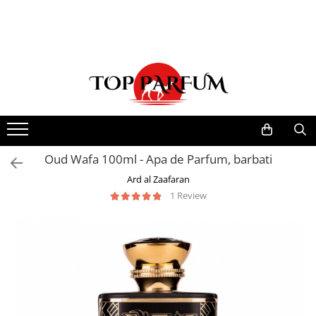
Toate Produsele
ACASA
Seturi Parfumuri
Pachete FEMEI
Pachete BARBATI
Pachete EL si EA
Oud Wafa 100ml - Apa de Parfum, barbati
Parfumuri Femei
Ard al Zaafaran
1 Review
Parfumuri Barbati
Parfumuri Unisex
Best Seller
Cele mai noi
Tipuri Parfumuri
Parfumuri Citrice
Parfumuri Condimentate