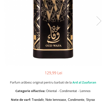
Parfumuri Dulci
Parfumuri Exotice
Parfumuri Fresh
Parfumuri Florale
Parfumuri Fructate
Parfumuri Lemnoase
Parfumuri Persistente
Parfumuri Vanilate
Parfumuri PREMIUM
Parfumuri de ZI
129,99 Lei
Parfumuri de SEARA
Parfum arăbesc original pentru barbati de la
Ard al Zaafaran
Parfumuri de VARA
Categorie olfactiva:
Oriental - Condimentat - Lemnos
Parfumuri de IARNA
Note de varf:
Trandafir, Note lemnoase, Condimente, Styrax
Idei de Cadouri