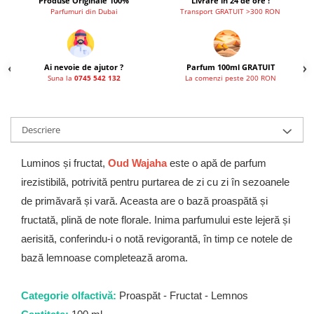
Produse Originale 100%
Livrare in 24 de ore !
French Avenue
Parfumuri din Dubai
Transport GRATUIT >300 RON
Grandeur Elite
Jenny Glow
Ai nevoie de ajutor ?
Parfum 100ml GRATUIT
Khalis
Suna la
0745 542 132
La comenzi peste 200 RON
Lattafa
Lattafa Pride
Descriere
Louis Varel
Maison Alhambra
Luminos și fructat,
Oud Wajaha
este o apă de parfum
irezistibilă, potrivită pentru purtarea de zi cu zi în sezoanele
Montage Brands
de primăvară și vară. Aceasta are o bază proaspătă și
Nusuk
fructată, plină de note florale. Inima parfumului este lejeră și
Rave
aerisită, conferindu-i o notă revigorantă, în timp ce notele de
Riiffs
bază lemnoase completează aroma.
Vurv
Wadi al Khaleej
Categorie olfactivă:
Proaspăt - Fructat - Lemnos