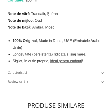
Zaien
Cantitate:
100 ml
Zirconia
Note de vârf:
Trandafir, Șofran
Oferta Saptamanii
Note de mijloc:
Oud
Mai Multe >>
Note de bază:
Ambră, Mosc
Parfumuri Clona Originale
Parfumuri clona / Dupes
100% Original
, Made in Dubai, UAE (Emiratele Arabe
Puncte Cadou
Unite)
Recenzii clienti
Longevitate (persistență) ridicată și siaj mare.
Blog
Sigilat, în cutie proprie,
ideal pentru cadouri
!
Caracteristici
Review-uri
(1)
PRODUSE SIMILARE