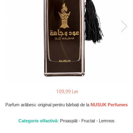
Parfumuri Dulci
Parfumuri Exotice
Parfumuri Fresh
Parfumuri Florale
Parfumuri Fructate
Parfumuri Lemnoase
Parfumuri Persistente
Parfumuri Vanilate
Parfumuri PREMIUM
Parfumuri de ZI
109,99 Lei
Parfumuri de SEARA
Parfum arăbesc original pentru bărbați de la
NUSUK Perfumes
Parfumuri de VARA
Parfumuri de IARNA
Categorie olfactivă:
Proaspăt - Fructat - Lemnos
Idei de Cadouri