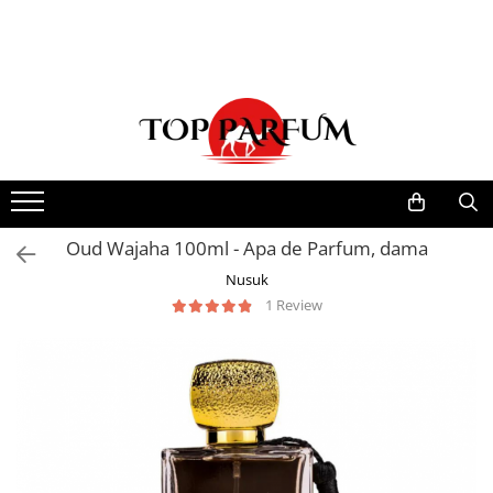
Toate Produsele
ACASA
Seturi Parfumuri
Pachete FEMEI
Pachete BARBATI
Pachete EL si EA
Oud Wajaha 100ml - Apa de Parfum, dama
Parfumuri Femei
Nusuk
1 Review
Parfumuri Barbati
Parfumuri Unisex
Best Seller
Cele mai noi
Tipuri Parfumuri
Parfumuri Citrice
Parfumuri Condimentate