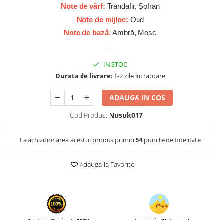
Cadouri pentru EL
Note de vârf:
Trandafir, Șofran
Cadouri pentru EA
Note de mijloc:
Oud
Branduri
Note de bază:
Ambră, Mosc
Adyan by Anfar
_
Al Fakhr Perfumes
IN STOC
Al Wataniah
Durata de livrare:
1-2 zile lucratoare
Anfar London
ADAUGA IN COS
Ard al Zaafaran
Cod Produs:
Nusuk017
Armaf
Asdaaf
La achizitionarea acestui produs primiti
54
puncte de fidelitate
Asten
Adauga la Favorite
Athoor Al Alam
Fariis
Fragrance World
Frederic Patric