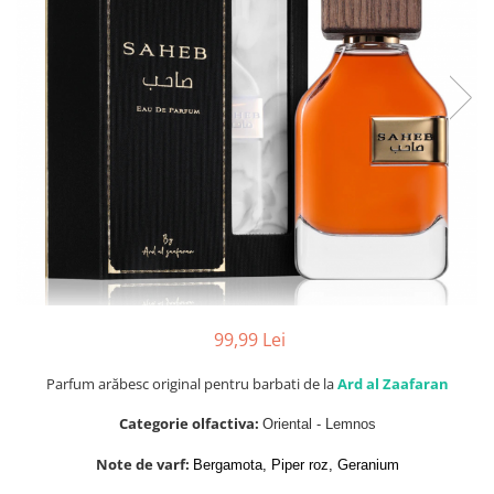
Parfumuri de SEARA
French Avenue
Parfumuri de VARA
Grandeur Elite
Parfumuri de IARNA
Jenny Glow
Khalis
Lattafa
Lattafa Pride
Louis Varel
Maison Alhambra
Montage Brands
Nusuk
99,99 Lei
Rave
Parfum arăbesc original pentru barbati de la
Ard al Zaafaran
Riiffs
Categorie olfactiva:
Oriental - Lemnos
Vurv
Note de varf:
Bergamota, Piper roz, Geranium
Wadi al Khaleej