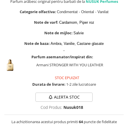
Parfum arăbesc original pentru barbati de la
NUSUK Perfumes
Zaien
Zirconia
Categorie olfactiva:
Condimentat - Oriental - Vanilat
Note de varf:
Cardamom, Piper roz
Note de mijloc:
Salvie
Note de baza:
Ambra, Vanilie, Castane glasate
_
Parfum asemanator/inspirat din:
Armani STRONGER WITH YOU LEATHER
STOC EPUIZAT
Durata de livrare:
1-2 zile lucratoare
ALERTA STOC
Cod Produs:
Nusuk018
La achizitionarea acestui produs primiti
64
puncte de fidelitate