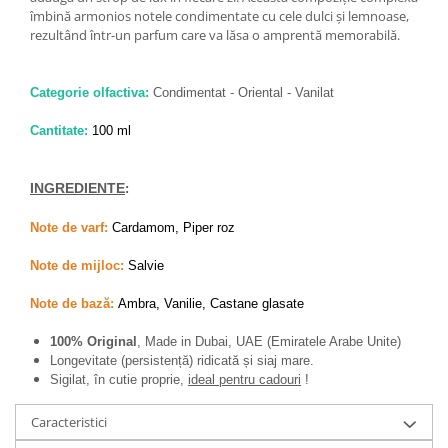
îmbină armonios notele condimentate cu cele dulci și lemnoase,
rezultând într-un parfum care va lăsa o amprentă memorabilă.
Categorie olfactiva:
Condimentat - Oriental - Vanilat
Cantitate:
100 ml
INGREDIENTE
:
Note de varf:
Cardamom, Piper roz
Note de mijloc:
Salvie
Note de bază:
Ambra, Vanilie, Castane glasate
100% Original
, Made in Dubai, UAE (Emiratele Arabe Unite)
Longevitate (persistență) ridicată și siaj mare.
Sigilat, în cutie proprie,
ideal pentru cadouri
!
Caracteristici