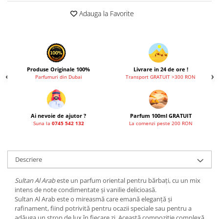
Adauga la Favorite
Produse Originale 100%
Livrare in 24 de ore !
Parfumuri din Dubai
Transport GRATUIT >300 RON
Ai nevoie de ajutor ?
Parfum 100ml GRATUIT
Suna la
0745 542 132
La comenzi peste 200 RON
Descriere
Sultan Al Arab
este un parfum oriental pentru bărbați, cu un mix
intens de note condimentate și vanilie delicioasă.
Sultan Al Arab este o mireasmă care emană eleganță și
rafinament, fiind potrivită pentru ocazii speciale sau pentru a
adăuga un strop de lux în fiecare zi. Această compoziție complexă