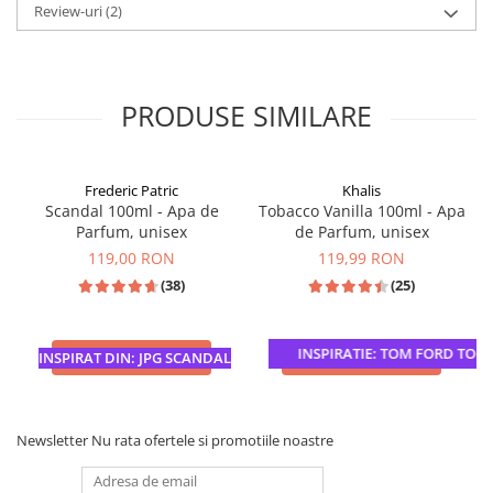
Review-uri
(2)
PRODUSE SIMILARE
Frederic Patric
Khalis
Scandal 100ml - Apa de
Tobacco Vanilla 100ml - Apa
Parfum, unisex
de Parfum, unisex
119,00 RON
119,99 RON
(38)
(25)
INSPIRATIE: TOM FORD TOBAC
ADAUGA IN COS
ADAUGA IN COS
INSPIRAT DIN: JPG SCANDAL
Newsletter
Nu rata ofertele si promotiile noastre