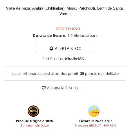
Cadouri pentru EL
Note de baza:
Ambră (Chihlimbar), Mosc, Patchoulli, Lemn de Santal,
Cadouri pentru EA
Vanilie
Branduri
_
Adyan by Anfar
STOC EPUIZAT
Al Fakhr Perfumes
Durata de livrare:
1-2 zile lucratoare
Al Wataniah
ALERTA STOC
Anfar London
Cod Produs:
Khalis186
Ard al Zaafaran
Armaf
La achizitionarea acestui produs primiti
35
puncte de fidelitate
Asdaaf
Adauga la Favorite
Asten
Athoor Al Alam
Fariis
Fragrance World
Produse Originale 100%
Livrare in 24 de ore !
Frederic Patric
Parfumuri din Dubai
Transport GRATUIT >300 RON