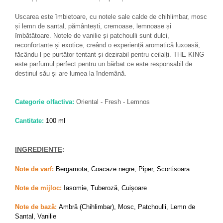
Zaien
Zirconia
Uscarea este îmbietoare, cu notele sale calde de chihlimbar, mosc
și lemn de santal, pământești, cremoase, lemnoase și
Oferta Saptamanii
îmbătătoare. Notele de vanilie și patchoulli sunt dulci,
Mai Multe >>
reconfortante și exotice, creând o experiență aromatică luxoasă,
făcându-l pe purtător tentant și dezirabil pentru ceilalți. THE KING
Parfumuri Clona Originale
este parfumul perfect pentru un bărbat ce este responsabil de
Parfumuri clona / Dupes
destinul său și are lumea la îndemână.
Puncte Cadou
Categorie olfactiva:
Oriental - Fresh - Lemnos
Recenzii clienti
Blog
Cantitate:
100 ml
INGREDIENTE
:
Note de varf:
Bergamota, Coacaze negre, Piper, Scortisoara
Note de mijloc:
Iasomie, Tuberoză, Cuișoare
Note de bază:
Ambră (Chihlimbar), Mosc, Patchoulli, Lemn de
Santal, Vanilie