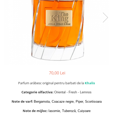
Parfumuri Dulci
Parfumuri Exotice
Parfumuri Fresh
Parfumuri Florale
Parfumuri Fructate
Parfumuri Lemnoase
Parfumuri Persistente
Parfumuri Vanilate
Parfumuri PREMIUM
70,00 Lei
Parfumuri de ZI
Parfum arăbesc original pentru barbati de la
Khalis
Parfumuri de SEARA
Parfumuri de VARA
Categorie olfactiva:
Oriental - Fresh - Lemnos
Parfumuri de IARNA
Note de varf:
Bergamota, Coacaze negre, Piper, Scortisoara
Idei de Cadouri
Note de mijloc:
Iasomie, Tuberoză, Cuișoare