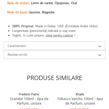
Note de mijloc:
Lemn de santal, Opoponax, Oud
Note de bază:
Iasomie, Magnolie
100% Original
, Made in Dubai, UAE (Emiratele Arabe Unite)
Longevitate (persistență) ridicată și siaj mare.
Sigilat, în cutie proprie,
ideal pentru cadouri
!
Caracteristici
Review-uri
(0)
PRODUSE SIMILARE
Frederic Patric
Khalis
Scandal 100ml - Apa de
Tobacco Vanilla 100ml - Apa
Parfum, unisex
de Parfum, unisex