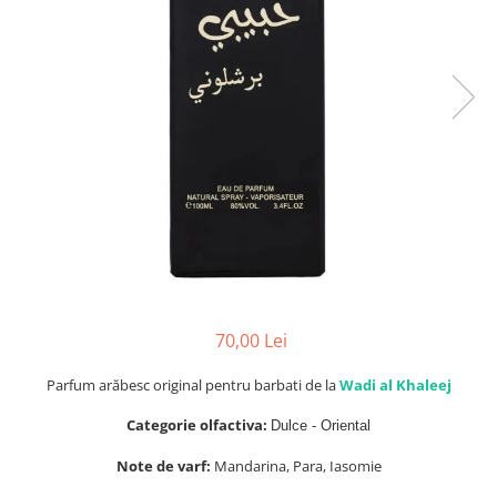
Parfumuri de SEARA
French Avenue
Parfumuri de VARA
Grandeur Elite
Parfumuri de IARNA
Jenny Glow
Khalis
Lattafa
Lattafa Pride
Louis Varel
Maison Alhambra
Montage Brands
Nusuk
70,00 Lei
Rave
Parfum arăbesc original pentru barbati de la
Wadi al Khaleej
Riiffs
Categorie olfactiva:
Dulce - Oriental
Vurv
Note de varf:
Mandarina, Para, Iasomie
Wadi al Khaleej