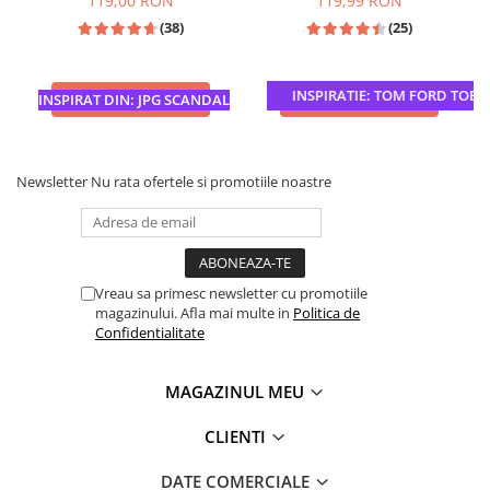
119,00 RON
119,99 RON
(38)
(25)
INSPIRATIE: TOM FORD TOBAC
ADAUGA IN COS
ADAUGA IN COS
INSPIRAT DIN: JPG SCANDAL
Newsletter
Nu rata ofertele si promotiile noastre
Vreau sa primesc newsletter cu promotiile
magazinului. Afla mai multe in
Politica de
Confidentialitate
MAGAZINUL MEU
CLIENTI
DATE COMERCIALE