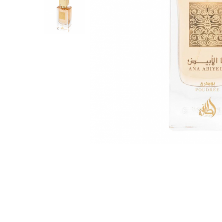
Parfumuri Dulci
Parfumuri Exotice
Parfumuri Fresh
Parfumuri Florale
Parfumuri Fructate
Parfumuri Lemnoase
Parfumuri Persistente
Parfumuri Vanilate
Parfumuri PREMIUM
Parfumuri de ZI
Parfumuri de SEARA
Parfumuri de VARA
Parfumuri de IARNA
Idei de Cadouri