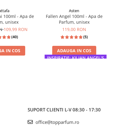
attafa
Asten
Mo
i 100ml - Apa de
Fallen Angel 100ml - Apa de
G for Wom
m, unisex
Parfum, unisex
de Parfum,
ON
109,99 RON
119,00 RON
(40)
(5)
A IN COS
ADAUGA IN COS
ADA
INSPIRATIE: KILIAN ANGEL'S
I
SHARE
INSPIRAT
SUPORT CLIENTI
L-V 08:30 - 17:30
office@topparfum.ro