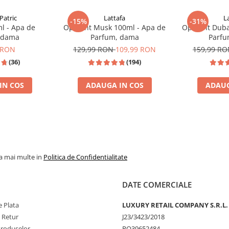
Patric
Lattafa
L
-15%
-31%
l - Apa de
Opulent Musk 100ml - Apa de
Opulent Duba
 dama
Parfum, dama
Parfu
 RON
129,99 RON
109,99 RON
159,99 R
(36)
(194)
IN COS
ADAUGA IN COS
ADAUG
JPG SCANDAL
% REDUCERE %
TOP VANZAR
la mai multe in
Politica de Confidentialitate
DATE COMERCIALE
 Plata
LUXURY RETAIL COMPANY S.R.L.
e Retur
J23/3423/2018
Produselor
RO39652484