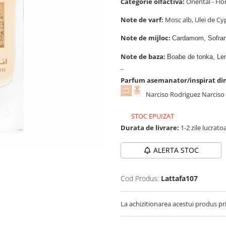
Categorie olfactiva:
Oriental - Flo
Note de varf:
Mosc alb, Ulei de Cy
Note de mijloc:
Cardamom, Sofran,
Note de baza:
Boabe de tonka, Le
_
Parfum asemanator/inspirat di
Narciso Rodriguez Narcis
STOC EPUIZAT
Durata de livrare:
1-2 zile lucrato
ALERTA STOC
Cod Produs:
Lattafa107
La achizitionarea acestui produs pr