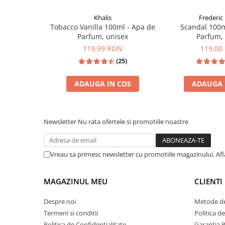
Zaien
Zirconia
Khalis
Frederic 
Tobacco Vanilla 100ml - Apa de
Scandal 100m
Oferta Saptamanii
Parfum, unisex
Parfum,
Mai Multe >>
119,99 RON
119,00
Parfumuri Clona Originale
(25)
Parfumuri clona / Dupes
ADAUGA IN COS
ADAUGA 
Puncte Cadou
INSPIRATIE: TOM FORD TOBACCO VANILLE
Recenzii clienti
INSPIRAT DIN: 
Blog
Newsletter
Nu rata ofertele si promotiile noastre
Vreau sa primesc newsletter cu promotiile magazinului. Af
MAGAZINUL MEU
CLIENTI
Despre noi
Metode de
Termeni si conditii
Politica d
Politica de Confidentialitate
Garantia 