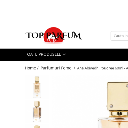
Toate Produsele
ACASA
Seturi Parfumuri
Pachete FEMEI
TOATE PRODUSELE
Pachete BARBATI
Pachete EL si EA
Home /
Parfumuri Femei /
Ana Abiyedh Poudree 60ml - 
Parfumuri Femei
Parfumuri Barbati
Parfumuri Unisex
Best Seller
Cele mai noi
Tipuri Parfumuri
Parfumuri Citrice
Parfumuri Condimentate