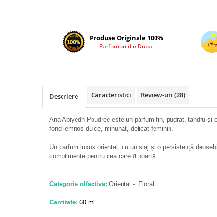
Cadouri pentru EL
Cadouri pentru EA
Branduri
Produse Originale 100%
Adyan by Anfar
Parfumuri din Dubai
Al Fakhr Perfumes
Al Wataniah
Anfar London
Caracteristici
Review-uri
(28)
Descriere
Ard al Zaafaran
Armaf
Ana Abiyedh Poudree este un parfum fin, pudrat, tandru și ca
fond lemnos dulce, minunat, delicat feminin.
Asdaaf
Un parfum luxos oriental, cu un siaj și o persistență deose
Asten
complimente pentru cea care îl poartă.
Athoor Al Alam
Fariis
Categorie olfactiva:
Oriental - Floral
Fragrance World
Cantitate:
60 ml
Frederic Patric