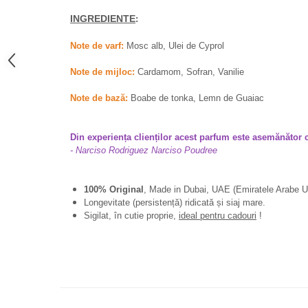
French Avenue
INGREDIENTE
:
Grandeur Elite
Note de varf:
Mosc alb, Ulei de Cyprol
Jenny Glow
Note de mijloc:
Cardamom, Sofran, Vanilie
Khalis
Lattafa
Note de bază:
Boabe de tonka, Lemn de Guaiac
Lattafa Pride
Louis Varel
Din experiența clienților acest parfum este asemănător 
- Narciso Rodriguez Narciso Poudree
Maison Alhambra
Montage Brands
100% Original
, Made in Dubai, UAE (Emiratele Arabe U
Nusuk
Longevitate (persistență) ridicată și siaj mare.
Sigilat, în cutie proprie,
ideal pentru cadouri
!
Rave
Riiffs
Vurv
Wadi al Khaleej