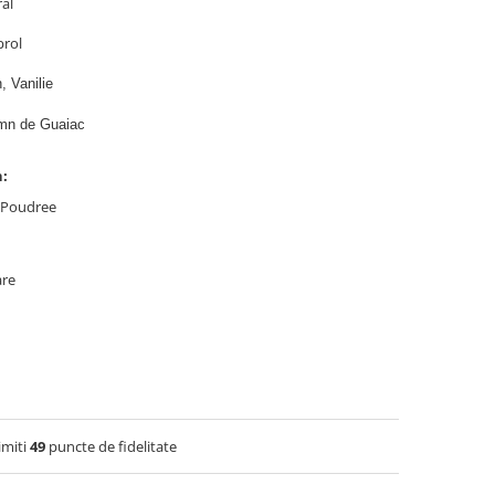
ral
prol
 Vanilie
mn de Guaiac
n:
o Poudree
are
imiti
49
puncte de fidelitate