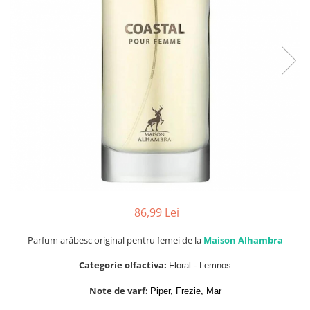
Parfumuri de SEARA
French Avenue
Parfumuri de VARA
Grandeur Elite
Parfumuri de IARNA
Jenny Glow
Khalis
Lattafa
Lattafa Pride
Louis Varel
Maison Alhambra
Montage Brands
Nusuk
86,99 Lei
Rave
Parfum arăbesc original pentru femei de la
Maison Alhambra
Riiffs
Categorie olfactiva:
Floral - Lemnos
Vurv
Note de varf:
Piper, Frezie, Mar
Wadi al Khaleej