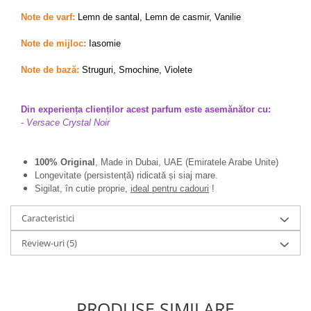
Note de varf:
Lemn de santal, Lemn de casmir, Vanilie
Note de mijloc:
Iasomie
Note de bază:
Struguri, Smochine, Violete
Din experiența clienților acest parfum este asemănător cu:
- Versace Crystal Noir
100% Original
, Made in Dubai, UAE (Emiratele Arabe Unite)
Longevitate (persistență) ridicată și siaj mare.
Sigilat, în cutie proprie,
ideal pentru cadouri
!
Caracteristici
Review-uri
(5)
PRODUSE SIMILARE