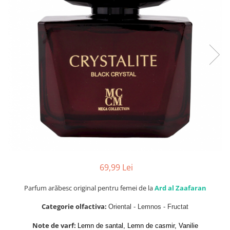
Parfumuri de SEARA
French Avenue
Parfumuri de VARA
Grandeur Elite
Parfumuri de IARNA
Jenny Glow
Khalis
Lattafa
Lattafa Pride
Louis Varel
Maison Alhambra
Montage Brands
Nusuk
69,99 Lei
Rave
Riiffs
Parfum arăbesc original pentru femei de la
Ard al Zaafaran
Vurv
Categorie olfactiva:
Oriental - Lemnos - Fructat
Wadi al Khaleej
Note de varf:
Lemn de santal, Lemn de casmir, Vanilie