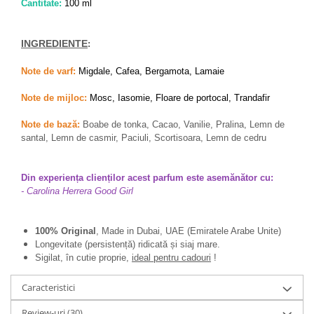
Cantitate:
100 ml
INGREDIENTE
:
Note de varf:
Migdale, Cafea, Bergamota, Lamaie
Note de mijloc:
Mosc, Iasomie, Floare de portocal, Trandafir
Note de bază:
Boabe de tonka, Cacao, Vanilie, Pralina, Lemn de
santal, Lemn de casmir, Paciuli, Scortisoara, Lemn de cedru
Din experiența clienților acest parfum este asemănător cu:
- Carolina Herrera Good Girl
100% Original
, Made in Dubai, UAE (Emiratele Arabe Unite)
Longevitate (persistență) ridicată și siaj mare.
Sigilat, în cutie proprie,
ideal pentru cadouri
!
Caracteristici
Review-uri
(30)