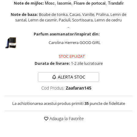
Zaien
Note de mijloc:
Mosc, Iasomie, Floare de portocal, Trandafir
Zirconia
Note de baza:
Boabe de tonka, Cacao, Vanilie, Pralina, Lemn de
santal, Lemn de casmir, Paciuli, Scortisoara, Lemn de cedru
_
Parfum asemanator/inspirat din:
Carolina Herrera GOOD GIRL
STOC EPUIZAT
Durata de livrare:
1-2 zile lucratoare
ALERTA STOC
Cod Produs:
Zaafaran145
La achizitionarea acestui produs primiti
35
puncte de fidelitate
Adauga la Favorite