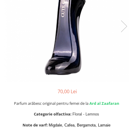
Parfumuri de SEARA
French Avenue
Parfumuri de VARA
Grandeur Elite
Parfumuri de IARNA
Jenny Glow
Khalis
Lattafa
Lattafa Pride
Louis Varel
Maison Alhambra
Montage Brands
Nusuk
70,00 Lei
Rave
Parfum arăbesc original pentru femei de la
Ard al Zaafaran
Riiffs
Categorie olfactiva:
Floral - Lemnos
Vurv
Note de varf:
Migdale, Cafea, Bergamota, Lamaie
Wadi al Khaleej