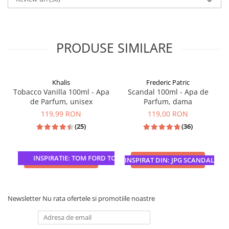
PRODUSE SIMILARE
Khalis
Frederic Patric
Tobacco Vanilla 100ml - Apa
Scandal 100ml - Apa de
de Parfum, unisex
Parfum, dama
119,99 RON
119,00 RON
(25)
(36)
INSPIRATIE: TOM FORD TOBACCO VANILLE
ADAUGA IN COS
ADAUGA IN COS
INSPIRAT DIN: JPG SCANDAL
Newsletter
Nu rata ofertele si promotiile noastre