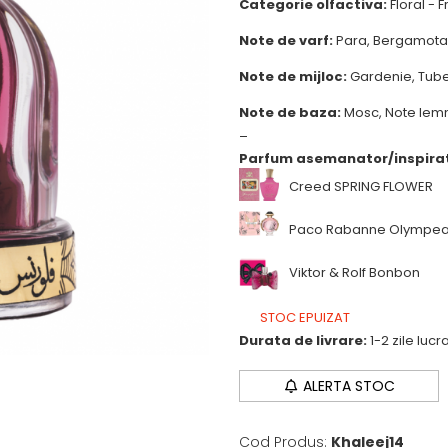
Categorie olfactiva:
Floral - 
Note de varf:
Para, Bergamota,
Note de mijloc:
Gardenie, Tuber
Note de baza:
Mosc, Note le
_
Parfum asemanator/inspirat
Creed SPRING FLOWER
Paco Rabanne Olympea
Viktor & Rolf Bonbon
STOC EPUIZAT
Durata de livrare:
1-2 zile luc
ALERTA STOC
Cod Produs:
Khaleej14