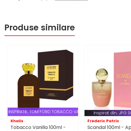
Vurv
Wadi al Khaleej
Produse similare
Zaien
Zirconia
Oferta Saptamanii
Mai Multe >>
Parfumuri Clona Originale
Parfumuri clona / Dupes
Puncte Cadou
Recenzii clienti
Blog
INSPIRATIE: TOM FORD TOBACCO VANILLE
Inspirat din: JPG
Khalis
Frederic Patric
Tobacco Vanilla 100ml -
Scandal 100ml - A