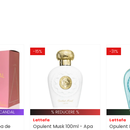
-15%
-31%
 SCANDAL
% REDUCERE %
Lattafa
Lattafa
pa de
Opulent Musk 100ml - Apa
Opulent 