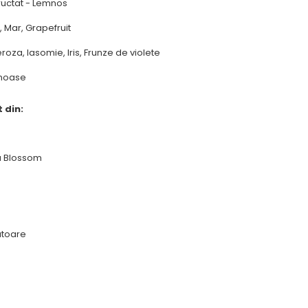
Fructat - Lemnos
 Mar, Grapefruit
oza, Iasomie, Iris, Frunze de violete
mnoase
 din:
 Blossom
ratoare