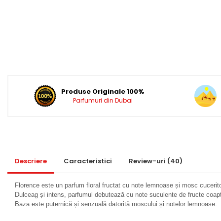
Idei de Cadouri
Cadouri pentru EL
Cadouri pentru EA
Branduri
Adyan by Anfar
Al Fakhr Perfumes
Produse Originale 100%
Al Wataniah
Parfumuri din Dubai
Anfar London
Ard al Zaafaran
Armaf
Descriere
Caracteristici
Review-uri
(40)
Asdaaf
Asten
Florence este un parfum floral fructat cu note lemnoase și mosc cucerito
Athoor Al Alam
Dulceag și intens, parfumul debutează cu note suculente de fructe coapte
Baza este puternică și senzuală datorită moscului și notelor lemnoase.
Fariis