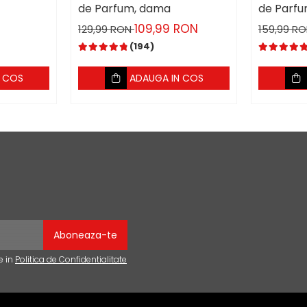
de Parfum, dama
de Parfu
109,99 RON
129,99 RON
159,99 R
(194)
N COS
ADAUGA IN COS
e in
Politica de Confidentialitate