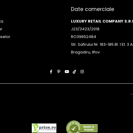
Date comerciale
ta
LUXURY RETAIL COMPANY S.R.
ur
J23/3423/2018
uselor
RO39652484
Str. Safirului Nr. 183-185 Bl. 1 Et. 
Bragadiru, Ilfov