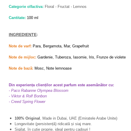
Fragrance World
Categorie olfactiva:
Floral - Fructat - Lemnos
Frederic Patric
Cantitate:
100 ml
French Avenue
Grandeur Elite
INGREDIENTE
:
Jenny Glow
Note de varf:
Para, Bergamota, Mar, Grapefruit
Khalis
Note de mijloc:
Gardenie, Tuberoza, Iasomie, Iris, Frunze de violete
Lattafa
Note de bază:
Mosc, Note lemnoase
Lattafa Pride
Louis Varel
Din experiența clienților acest parfum este asemănător cu:
Maison Alhambra
- Paco Rabanne Olympea Blossom
- Viktor & Rolf Bonbon
Montage Brands
- Creed Spring Flower
Nusuk
100% Original
, Made in Dubai, UAE (Emiratele Arabe Unite)
Rave
Longevitate (persistență) ridicată și siaj mare.
Riiffs
Sigilat, în cutie proprie,
ideal pentru cadouri
!