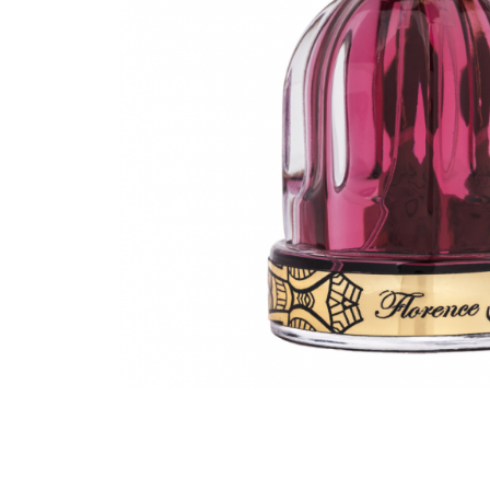
Parfumuri Condimentate
Parfumuri Dulci
Parfumuri Exotice
Parfumuri Fresh
Parfumuri Florale
Parfumuri Fructate
Parfumuri Lemnoase
Parfumuri Persistente
Parfumuri Vanilate
Parfumuri PREMIUM
Parfumuri de ZI
Parfumuri de SEARA
Parfumuri de VARA
Parfumuri de IARNA