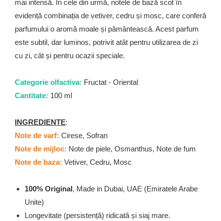
mai intensă. În cele din urmă, notele de bază scot în
evidență combinația de vetiver, cedru și mosc, care conferă
parfumului o aromă moale și pământească. Acest parfum
este subtil, dar luminos, potrivit atât pentru utilizarea de zi
cu zi, cât și pentru ocazii speciale.
Categorie olfactiva:
Fructat - Oriental
Cantitate:
100 ml
INGREDIENTE
:
Note de varf:
Cirese, Sofran
Note de mijloc:
Note de piele, Osmanthus, Note de fum
Note de baza:
Vetiver, Cedru, Mosc
100% Original
, Made in Dubai, UAE (Emiratele Arabe
Unite)
Longevitate (persistență) ridicată și siaj mare.