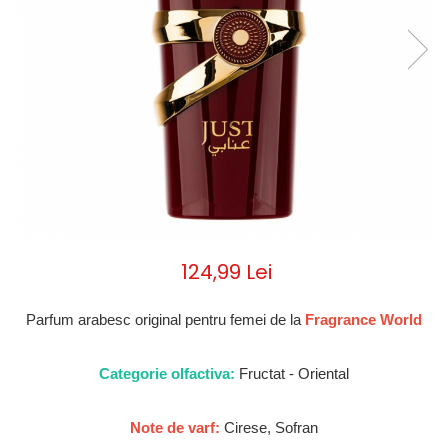
Parfumuri de ZI
Frederic Patric
Parfumuri de SEARA
French Avenue
Parfumuri de VARA
Grandeur Elite
Parfumuri de IARNA
Jenny Glow
Khalis
Lattafa
Lattafa Pride
Louis Varel
124,99 Lei
Maison Alhambra
Montage Brands
Parfum arabesc original pentru femei de la
Fragrance World
Nusuk
Rave
Categorie olfactiva:
Fructat - Oriental
Riiffs
Note de varf:
Cirese, Sofran
Vurv