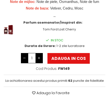
Note de mijloc:
Note de piele, Osmanthus, Note de fum
Wadi al Khaleej
Note de baza:
Vetiver, Cedru, Mosc
Zaien
_
Zirconia
Parfum asemanator/inspirat din:
Tom Ford Lost Cherry
IN STOC
Durata de livrare:
1-2 zile lucratoare
ADAUGA IN COS
Cod Produs:
FW149
La achizitionarea acestui produs primiti
62
puncte de fidelitate
Adauga la Favorite