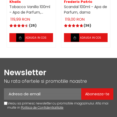
Khalis
Frederic Patric
Tobacco Vanilla 100ml
Scandal 100ml - Apa de
- Apa de Parfum,
Parfum, dama
unisex
119,99 RON
119,00 RON
(25)
(36)
ADAUGA IN COS
ADAUGA IN COS
Newsletter
Nu rata ofertele si promotiile noastre
Vreau sa primesc newsletter cu promotiile magazinului. Afla mai
multe in
Politica de Confidentialitate