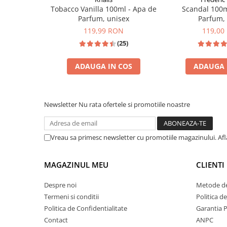
Zaien
Tobacco Vanilla 100ml - Apa de
Scandal 100m
Zirconia
Parfum, unisex
Parfum,
119,99 RON
119,00
Oferta Saptamanii
(25)
Mai Multe >>
Parfumuri Clona Originale
ADAUGA IN COS
ADAUGA 
Parfumuri clona / Dupes
INSPIRATIE: TOM FORD TOBACCO VANILLE
INSPIRAT DIN: 
Puncte Cadou
Newsletter
Nu rata ofertele si promotiile noastre
Recenzii clienti
Blog
Vreau sa primesc newsletter cu promotiile magazinului. Af
MAGAZINUL MEU
CLIENTI
Despre noi
Metode de
Termeni si conditii
Politica d
Politica de Confidentialitate
Garantia 
Contact
ANPC