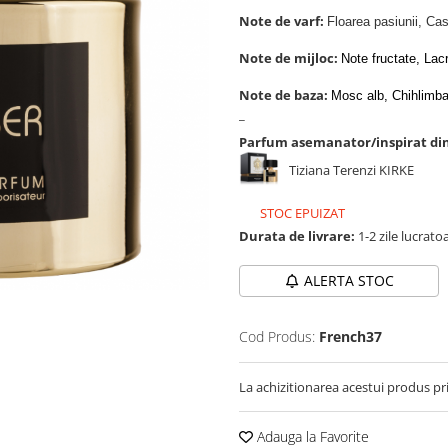
Note de varf:
Floarea pasiunii, Ca
Note de mijloc:
Note fructate, Lac
Note de baza:
Mosc alb, Chihlimbar
_
Parfum asemanator/inspirat di
Tiziana Terenzi KIRKE
STOC EPUIZAT
Durata de livrare:
1-2 zile lucrato
ALERTA STOC
Cod Produs:
French37
La achizitionarea acestui produs pr
Adauga la Favorite