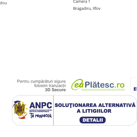
Camera 1
adou
Bragadiru, Ilfov