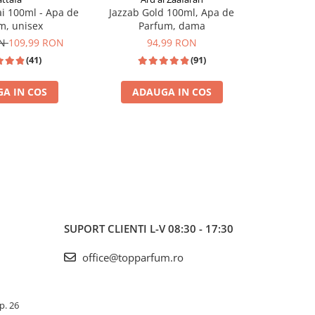
i 100ml - Apa de
Jazzab Gold 100ml, Apa de
Jawad al A
m, unisex
Parfum, dama
de P
ON
109,99 RON
94,99 RON
(41)
(91)
A IN COS
ADAUGA IN COS
ADA
I
MADE IN DUBAI 100%
SUPORT CLIENTI
L-V 08:30 - 17:30
office@topparfum.ro
Ap. 26