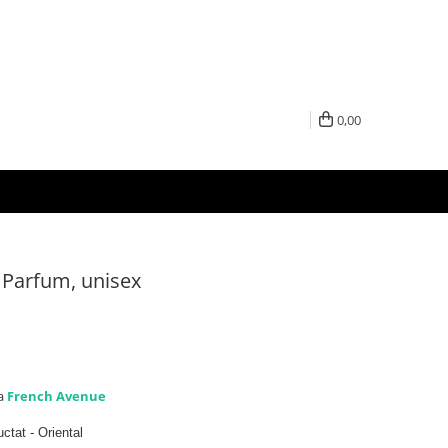
0,00
 Parfum, unisex
la
French Avenue
ctat - Oriental