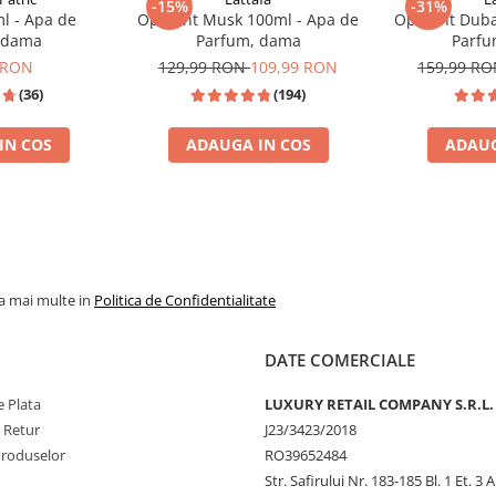
-15%
-31%
l - Apa de
Opulent Musk 100ml - Apa de
Opulent Duba
 dama
Parfum, dama
Parfu
 RON
129,99 RON
109,99 RON
159,99 R
(36)
(194)
IN COS
ADAUGA IN COS
ADAUG
JPG SCANDAL
% REDUCERE %
TOP VANZAR
la mai multe in
Politica de Confidentialitate
DATE COMERCIALE
 Plata
LUXURY RETAIL COMPANY S.R.L.
e Retur
J23/3423/2018
Produselor
RO39652484
Str. Safirului Nr. 183-185 Bl. 1 Et. 3 