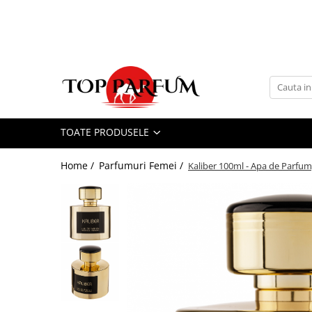
Toate Produsele
ACASA
Seturi Parfumuri
Pachete FEMEI
TOATE PRODUSELE
Pachete BARBATI
Pachete EL si EA
Home /
Parfumuri Femei /
Kaliber 100ml - Apa de Parfum
Parfumuri Femei
Parfumuri Barbati
Parfumuri Unisex
Best Seller
Cele mai noi
Tipuri Parfumuri
Parfumuri Citrice
Parfumuri Condimentate