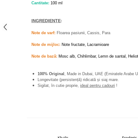
Cantitate:
100 ml
French Avenue
Grandeur Elite
INGREDIENTE
:
Jenny Glow
Khalis
Note de varf:
Floarea pasiunii, Cassis, Para
Lattafa
Note de mijloc:
Note fructate, Lacramioare
Lattafa Pride
Note de bază:
Mosc alb, Chihlimbar, Lemn de santal, Heliotr
Louis Varel
Maison Alhambra
100% Original
, Made in Dubai, UAE (Emiratele Arabe U
Longevitate (persistență) ridicată și siaj mare.
Montage Brands
Sigilat, în cutie proprie,
ideal pentru cadouri
!
Nusuk
Rave
Riiffs
Vurv
Wadi al Khaleej
Khalis
Frederic 