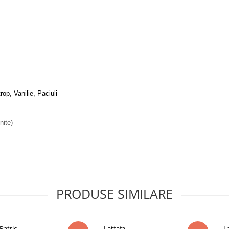
op, Vanilie, Paciuli
nite)
PRODUSE SIMILARE
Patric
Lattafa
L