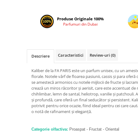
Cadouri pentru EL
Cadouri pentru EA
Produse Originale 100%
Branduri
Parfumuri din Dubai
Adyan by Anfar
Al Fakhr Perfumes
Al Wataniah
Caracteristici
Review-uri
(0)
Descriere
Anfar London
Ard al Zaafaran
Kaliber de la FA PARIS este un parfum unisex, cu un amest
Armaf
florale. Notele vârf de floarea pasiunii, cassis și para oferă
se amestecă armonios cu notele mijlocii de fructe și lacra
Asdaaf
crează un miros răcoritor și aerisit, care este accentuat de
chihlimbar, lemn de santal, heliotrop, vanilie și patchouli
Asten
și profundă, care oferă un final seducător și persistent. Kal
Athoor Al Alam
potrivit pentru orice ocazie, fiind ideal pentru cei care caut
o notă de rafinament și eleganță.
Fariis
Fragrance World
Categorie olfactiva:
Proaspat - Fructat - Oriental
Frederic Patric