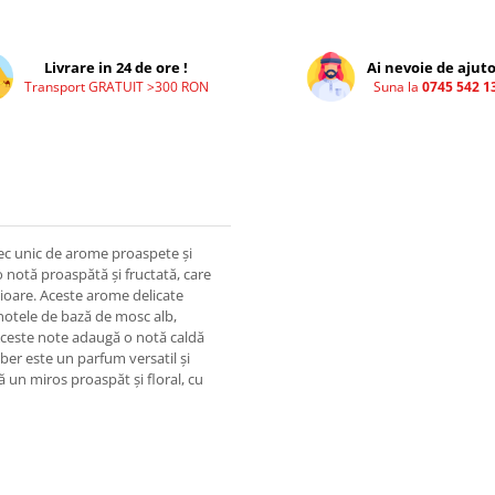
Livrare in 24 de ore !
Ai nevoie de ajuto
Transport GRATUIT >300 RON
Suna la
0745 542 1
ec unic de arome proaspete și
 o notă proaspătă și fructată, care
mioare. Aceste arome delicate
 notele de bază de mosc alb,
. Aceste note adaugă o notă caldă
iber este un parfum versatil și
ă un miros proaspăt și floral, cu