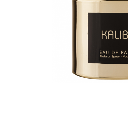
Parfumuri Dulci
Parfumuri Exotice
Parfumuri Fresh
Parfumuri Florale
Parfumuri Fructate
Parfumuri Lemnoase
Parfumuri Persistente
Parfumuri Vanilate
Parfumuri PREMIUM
Parfumuri de ZI
Parfumuri de SEARA
Parfumuri de VARA
Parfumuri de IARNA
Idei de Cadouri