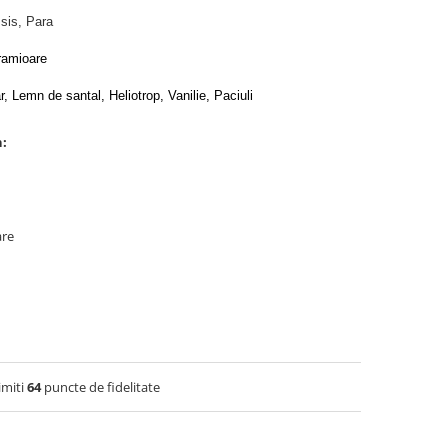
ssis, Para
ramioare
, Lemn de santal, Heliotrop, Vanilie, Paciuli
n:
are
imiti
64
puncte de fidelitate