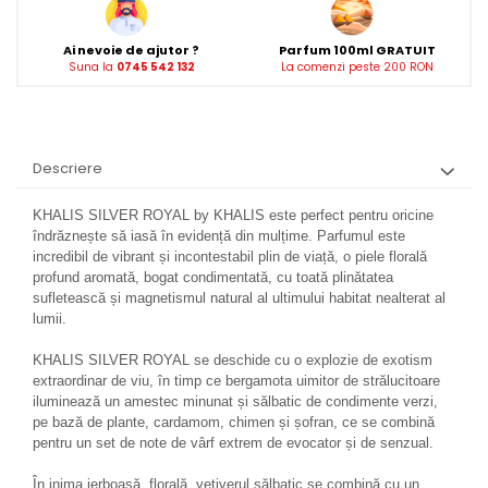
Ai nevoie de ajutor ?
Parfum 100ml GRATUIT
Suna la
0745 542 132
La comenzi peste 200 RON
Descriere
KHALIS SILVER ROYAL by KHALIS este perfect pentru oricine
îndrăznește să iasă în evidență din mulțime. Parfumul este
incredibil de vibrant și incontestabil plin de viață, o piele florală
profund aromată, bogat condimentată, cu toată plinătatea
sufletească și magnetismul natural al ultimului habitat nealterat al
lumii.
KHALIS SILVER ROYAL se deschide cu o explozie de exotism
extraordinar de viu, în timp ce bergamota uimitor de strălucitoare
iluminează un amestec minunat și sălbatic de condimente verzi,
pe bază de plante, cardamom, chimen și șofran, ce se combină
pentru un set de note de vârf extrem de evocator și de senzual.
În inima ierboasă, florală, vetiverul sălbatic se combină cu un