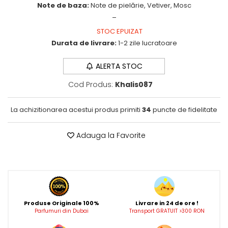
Note de baza:
Note de pielărie, Vetiver, Mosc
Wadi al Khaleej
_
Zaien
STOC EPUIZAT
Durata de livrare:
1-2 zile lucratoare
Zirconia
ALERTA STOC
Cod Produs:
Khalis087
La achizitionarea acestui produs primiti
34
puncte de fidelitate
Adauga la Favorite
Produse Originale 100%
Livrare in 24 de ore !
Parfumuri din Dubai
Transport GRATUIT >300 RON