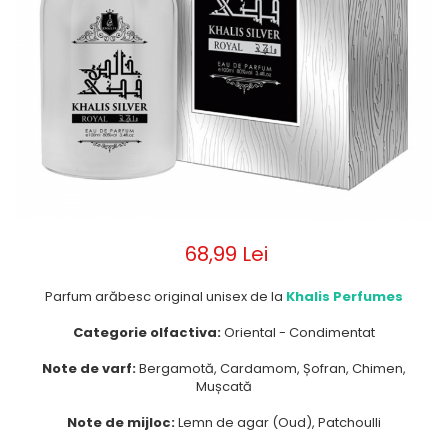
Parfumuri de ZI
Frederic Patric
Parfumuri de SEARA
French Avenue
Parfumuri de VARA
Grandeur Elite
Parfumuri de IARNA
Jenny Glow
Khalis
Lattafa
Lattafa Pride
Louis Varel
68,99 Lei
Maison Alhambra
Parfum arăbesc original unisex de la
Khalis Perfumes
Montage Brands
Categorie olfactiva:
Oriental - Condimentat
Nusuk
Note de varf:
Bergamotă, Cardamom, Șofran, Chimen,
Rave
Mușcată
Riiffs
Note de mijloc:
Lemn de agar (Oud), Patchoulli
Vurv