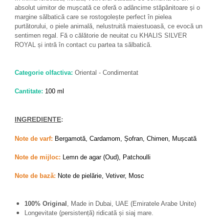
absolut uimitor de mușcată ce oferă o adâncime stăpânitoare și o
margine sălbatică care se rostogolește perfect în pielea
purtătorului, o piele animală, nelustruită maiestuoasă, ce evocă un
sentimen regal. Fă o călătorie de neuitat cu KHALIS SILVER
ROYAL și intră în contact cu partea ta sălbatică.
Categorie olfactiva:
Oriental - Condimentat
Cantitate:
100 ml
:
INGREDIENTE
Note de varf:
Bergamotă, Cardamom, Șofran, Chimen, Mușcată
Note de mijloc:
Lemn de agar (Oud), Patchoulli
Note de bază:
Note de pielărie, Vetiver, Mosc
100% Original
, Made in Dubai, UAE (Emiratele Arabe Unite)
Longevitate (persistență) ridicată și siaj mare.