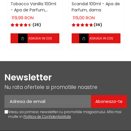
Tobacco Vanilla 100ml
Scandal 100ml - Apa de
- Apa de Parfum,
Parfum, dama
unisex
119,99 RON
119,00 RON
(25)
(36)
ADAUGA IN COS
ADAUGA IN COS
Newsletter
Nu rata ofertele si promotiile noastre
Vreau sa primesc newsletter cu promotiile magazinului. Afla mai
multe in
Politica de Confidentialitate