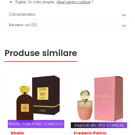
Sigilat, în cutie proprie,
ideal pentru cadouri
!
Caracteristici
Review-uri
(0)
Produse similare
NSPIRATIE: TOM FORD TOBACCO VANILLE
Inspirat din: JPG SCANDAL
Khalis
Frederic Patric