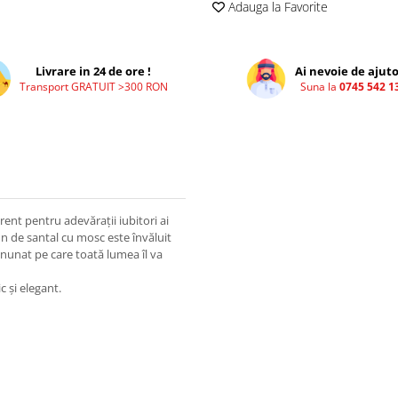
Adauga la Favorite
Livrare in 24 de ore !
Ai nevoie de ajuto
Transport GRATUIT >300 RON
Suna la
0745 542 1
rent pentru adevărații iubitori ai
n de santal cu mosc este învăluit
inunat pe care toată lumea îl va
 și elegant.