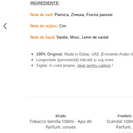
INGREDIENTE
:
French Avenue
Grandeur Elite
Note de varf:
Piersica, Zmeura, Fructul pasiunii
Jenny Glow
Note de mijloc:
Crin
Khalis
Note de bază:
Vanilie, Mosc, Lemn de santal
Lattafa
Lattafa Pride
100% Original
, Made in Dubai, UAE (Emiratele Arabe U
Louis Varel
Longevitate (persistență) ridicată și siaj mare.
Sigilat, în cutie proprie,
ideal pentru cadouri
!
Maison Alhambra
Montage Brands
Nusuk
Rave
Riiffs
Vurv
Khalis
Frederic 
Tobacco Vanilla 100ml - Apa de
Scandal 100m
Wadi al Khaleej
Parfum, unisex
Parfum,