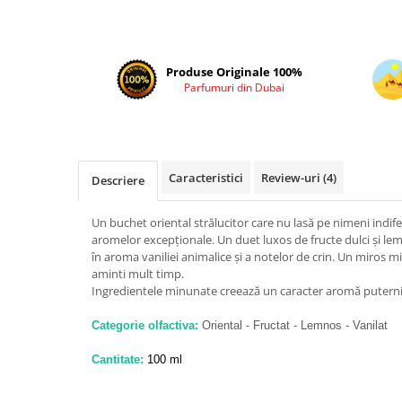
Cadouri pentru EL
Cadouri pentru EA
Branduri
Produse Originale 100%
Adyan by Anfar
Parfumuri din Dubai
Al Fakhr Perfumes
Al Wataniah
Anfar London
Caracteristici
Review-uri
(4)
Descriere
Ard al Zaafaran
Armaf
Un buchet oriental strălucitor care nu lasă pe nimeni indife
aromelor excepționale. Un duet luxos de fructe dulci și lem
Asdaaf
în aroma vaniliei animalice și a notelor de crin. Un miros m
aminti mult timp.
Asten
Ingredientele minunate creează un caracter aromă puternic
Athoor Al Alam
Categorie olfactiva:
Oriental - Fructat - Lemnos - Vanilat
Fariis
Fragrance World
Cantitate:
100 ml
Frederic Patric