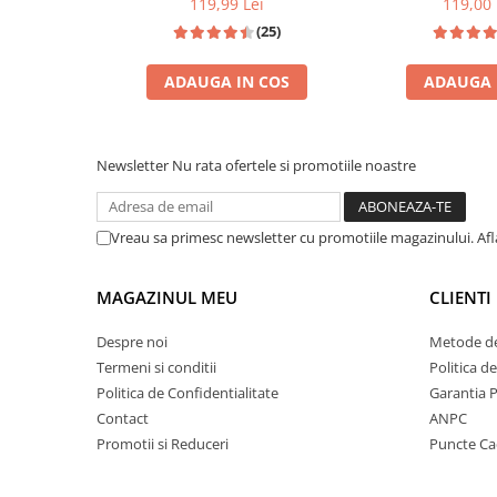
Zaien
119,99 Lei
119,00
(25)
Zirconia
Oferta Saptamanii
ADAUGA IN COS
ADAUGA 
Mai Multe >>
INSPIRATIE: TOM FORD TOBACCO VANILLE
Parfumuri Clona Originale
INSPIRAT DIN: 
Parfumuri clona / Dupes
Newsletter
Nu rata ofertele si promotiile noastre
Puncte Cadou
Recenzii clienti
Vreau sa primesc newsletter cu promotiile magazinului. Af
Blog
MAGAZINUL MEU
CLIENTI
Despre noi
Metode de
Termeni si conditii
Politica d
Politica de Confidentialitate
Garantia 
Contact
ANPC
Promotii si Reduceri
Puncte C