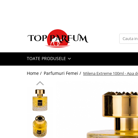
Toate Produsele
ACASA
Seturi Parfumuri
Pachete FEMEI
TOATE PRODUSELE
Pachete BARBATI
Pachete EL si EA
Home /
Parfumuri Femei /
Milena Extreme 100ml - Apa d
Parfumuri Femei
Parfumuri Barbati
Parfumuri Unisex
Best Seller
Cele mai noi
Tipuri Parfumuri
Parfumuri Citrice
Parfumuri Condimentate