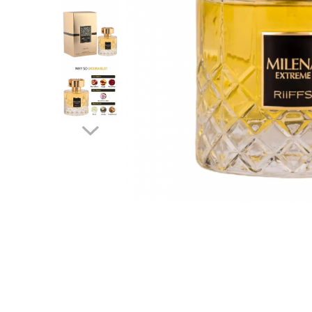
Parfumuri Dulci
Parfumuri Exotice
Parfumuri Fresh
Parfumuri Florale
Parfumuri Fructate
Parfumuri Lemnoase
Parfumuri Persistente
Parfumuri Vanilate
Parfumuri PREMIUM
Parfumuri de ZI
Parfumuri de SEARA
Parfumuri de VARA
Parfumuri de IARNA
Idei de Cadouri