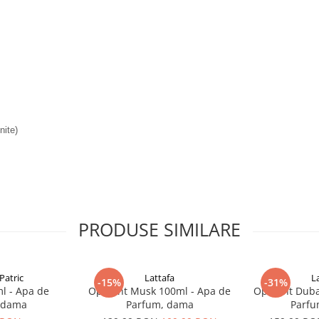
nite)
PRODUSE SIMILARE
Patric
Lattafa
L
-15%
-31%
l - Apa de
Opulent Musk 100ml - Apa de
Opulent Duba
 dama
Parfum, dama
Parfu