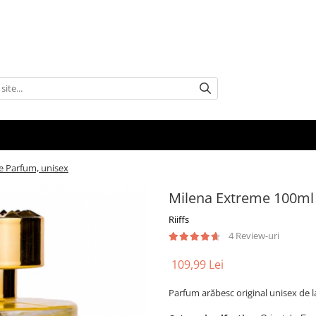
e Parfum, unisex
Milena Extreme 100ml 
Riiffs
4 Review-uri
109,99 Lei
Parfum arăbesc original unisex de 