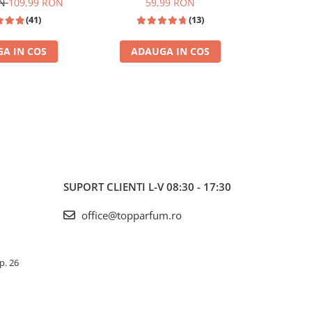
ON
109,99 RON
59,99 RON
(41)
(13)
A IN COS
ADAUGA IN COS
ADA
I
INSPIRAT
SUPORT CLIENTI
L-V 08:30 - 17:30
office@topparfum.ro
Ap. 26