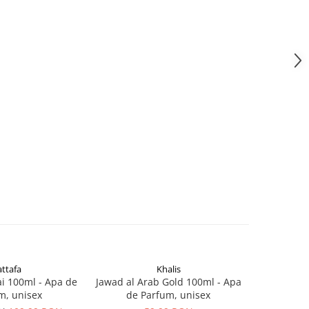
attafa
Khalis
Mo
i 100ml - Apa de
Jawad al Arab Gold 100ml - Apa
G for Wom
m, unisex
de Parfum, unisex
de Parfum,