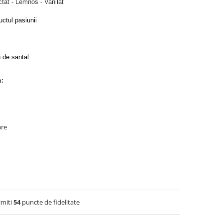
ctat - Lemnos - Vanilat
ctul pasiunii
 de santal
n:
are
imiti
54
puncte de fidelitate