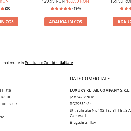
 RON
129,99 RON
109,99 RON
159,99 R
(36)
(194)
IN COS
ADAUGA IN COS
ADAUG
JPG SCANDAL
% REDUCERE %
TOP VANZAR
la mai multe in
Politica de Confidentialitate
DATE COMERCIALE
 Plata
LUXURY RETAIL COMPANY S.R.L.
e Retur
J23/3423/2018
Produselor
RO39652484
Str. Safirului Nr. 183-185 Bl. 1 Et. 3 
Camera 1
adou
Bragadiru, Ilfov