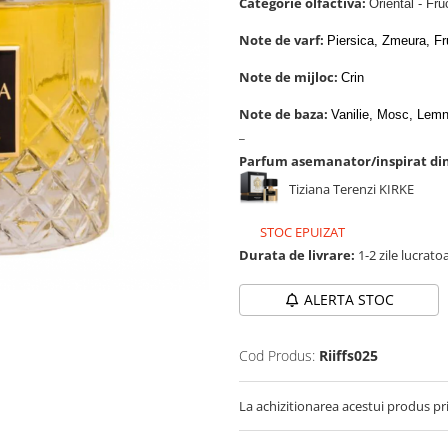
Categorie olfactiva:
Oriental - Fru
Note de varf:
Piersica, Zmeura, Fru
Note de mijloc:
Crin
Note de baza:
Vanilie, Mosc, Lemn
_
Parfum asemanator/inspirat di
Tiziana Terenzi KIRKE
STOC EPUIZAT
Durata de livrare:
1-2 zile lucrato
ALERTA STOC
Cod Produs:
Riiffs025
La achizitionarea acestui produs pr