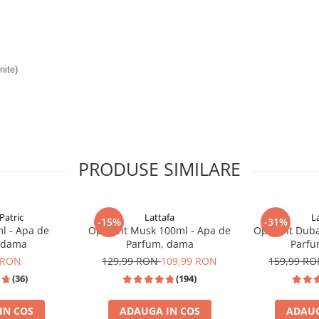
nite)
PRODUSE SIMILARE
Patric
Lattafa
L
-15%
-31%
l - Apa de
Opulent Musk 100ml - Apa de
Opulent Duba
 dama
Parfum, dama
Parfu
 RON
129,99 RON
109,99 RON
159,99 R
(36)
(194)
IN COS
ADAUGA IN COS
ADAUG