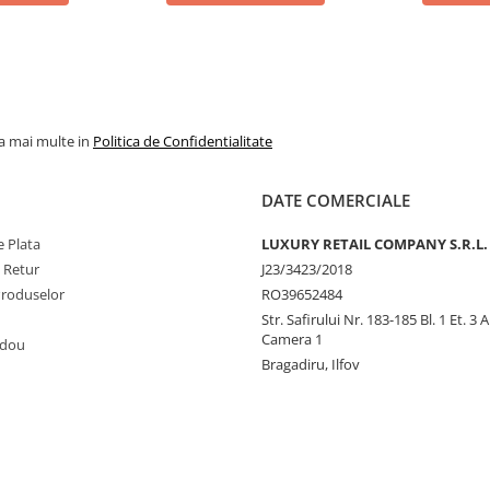
JPG SCANDAL
% REDUCERE %
TOP VANZAR
la mai multe in
Politica de Confidentialitate
DATE COMERCIALE
 Plata
LUXURY RETAIL COMPANY S.R.L.
e Retur
J23/3423/2018
Produselor
RO39652484
Str. Safirului Nr. 183-185 Bl. 1 Et. 3 
Camera 1
adou
Bragadiru, Ilfov