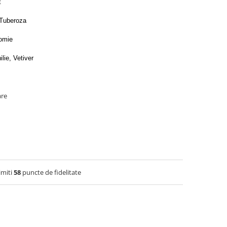
t
 Tuberoza
somie
lie, Vetiver
are
imiti
58
puncte de fidelitate