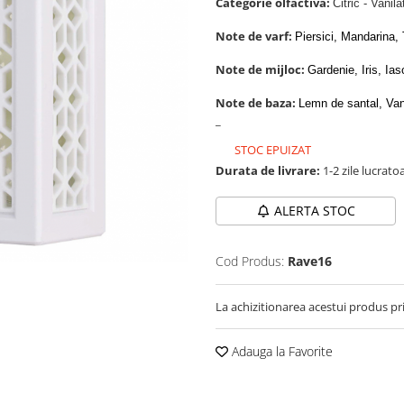
Categorie olfactiva:
Citric - Vanila
Note de varf:
Piersici, Mandarina,
Note de mijloc:
Gardenie, Iris, Ia
Note de baza:
Lemn de santal, Vani
_
STOC EPUIZAT
Durata de livrare:
1-2 zile lucrato
ALERTA STOC
Cod Produs:
Rave16
La achizitionarea acestui produs pr
Adauga la Favorite