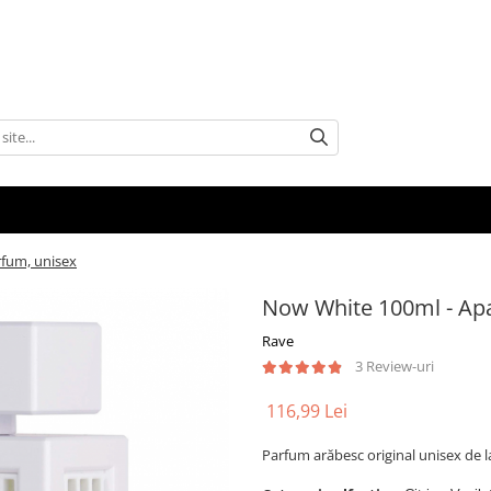
rfum, unisex
Now White 100ml - Apa
Rave
3 Review-uri
116,99 Lei
Parfum arăbesc original unisex de 