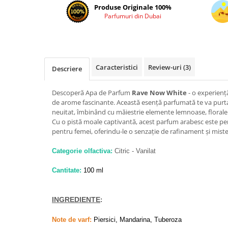
Cadouri pentru EL
Produse Originale 100%
Parfumuri din Dubai
Cadouri pentru EA
Branduri
Adyan by Anfar
Al Fakhr Perfumes
Caracteristici
Review-uri
(3)
Descriere
Al Wataniah
Descoperă Apa de Parfum
Rave Now White
- o experienț
Anfar London
de arome fascinante. Această esență parfumată te va purta 
Ard al Zaafaran
neuitat, îmbinând cu măiestrie elemente lemnoase, florale ș
Cu o pistă moale captivantă, acest parfum arabesc este perf
Armaf
pentru femei, oferindu-le o senzație de rafinament și mist
Asdaaf
Categorie olfactiva:
Citric - Vanilat
Asten
Cantitate:
100 ml
Athoor Al Alam
Fariis
INGREDIENTE
:
Fragrance World
Frederic Patric
Note de varf:
Piersici, Mandarina, Tuberoza