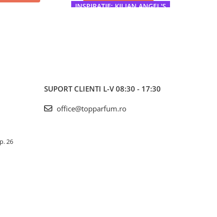
INSPIRATIE: KILIAN ANGEL'S
I
SHARE
INSPIRAT
SUPORT CLIENTI
L-V 08:30 - 17:30
office@topparfum.ro
Ap. 26