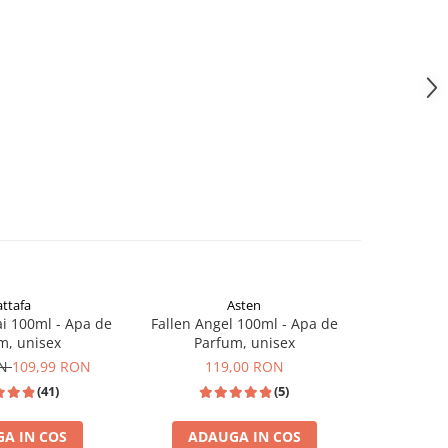
attafa
Asten
Mo
i 100ml - Apa de
Fallen Angel 100ml - Apa de
G for Wom
m, unisex
Parfum, unisex
de Parfum,
ON
109,99 RON
119,00 RON
(41)
(5)
A IN COS
ADAUGA IN COS
ADA