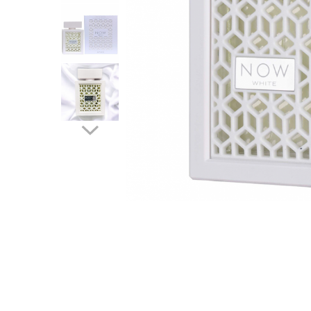
Parfumuri Dulci
Parfumuri Exotice
Parfumuri Fresh
Parfumuri Florale
Parfumuri Fructate
Parfumuri Lemnoase
Parfumuri Persistente
Parfumuri Vanilate
Parfumuri PREMIUM
Parfumuri de ZI
Parfumuri de SEARA
Parfumuri de VARA
Parfumuri de IARNA
Idei de Cadouri