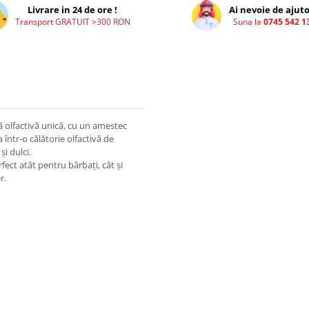
Livrare in 24 de ore !
Ai nevoie de ajuto
Transport GRATUIT >300 RON
Suna la
0745 542 1
ă olfactivă unică, cu un amestec
într-o călătorie olfactivă de
i dulci.
ect atât pentru bărbați, cât și
er.