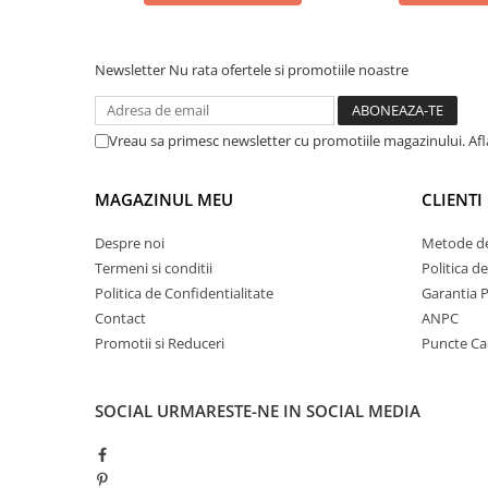
Zaien
INSPIRATIE: TOM FORD TOBACCO VANILLE
Zirconia
INSPIRAT DIN: 
Oferta Saptamanii
Newsletter
Nu rata ofertele si promotiile noastre
Mai Multe >>
Parfumuri Clona Originale
Vreau sa primesc newsletter cu promotiile magazinului. Af
Parfumuri clona / Dupes
Puncte Cadou
MAGAZINUL MEU
CLIENTI
Recenzii clienti
Despre noi
Metode de
Blog
Termeni si conditii
Politica d
Politica de Confidentialitate
Garantia 
Contact
ANPC
Promotii si Reduceri
Puncte C
SOCIAL
URMARESTE-NE IN SOCIAL MEDIA