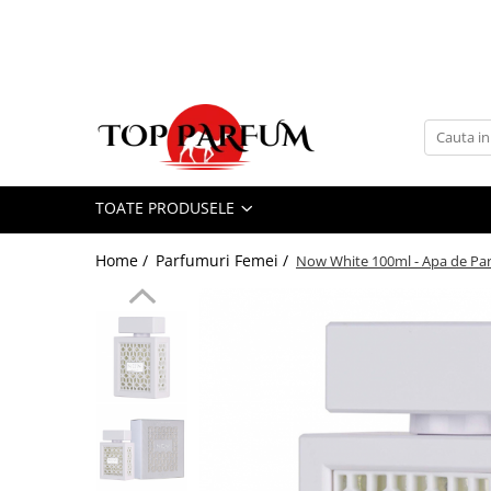
Toate Produsele
ACASA
Seturi Parfumuri
Pachete FEMEI
TOATE PRODUSELE
Pachete BARBATI
Pachete EL si EA
Home /
Parfumuri Femei /
Now White 100ml - Apa de Pa
Parfumuri Femei
Parfumuri Barbati
Parfumuri Unisex
Best Seller
Cele mai noi
Tipuri Parfumuri
Parfumuri Citrice
Parfumuri Condimentate