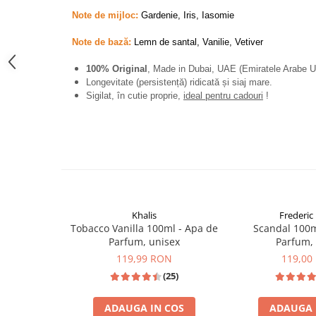
French Avenue
Note de mijloc:
Gardenie, Iris, Iasomie
Grandeur Elite
Note de bază:
Lemn de santal, Vanilie, Vetiver
Jenny Glow
100% Original
, Made in Dubai, UAE (Emiratele Arabe U
Khalis
Longevitate (persistență) ridicată și siaj mare.
Sigilat, în cutie proprie,
ideal pentru cadouri
!
Lattafa
Lattafa Pride
Louis Varel
Maison Alhambra
Montage Brands
Nusuk
Khalis
Frederic 
Tobacco Vanilla 100ml - Apa de
Scandal 100m
Rave
Parfum, unisex
Parfum,
Riiffs
119,99 RON
119,00
Vurv
(25)
Wadi al Khaleej
ADAUGA IN COS
ADAUGA 