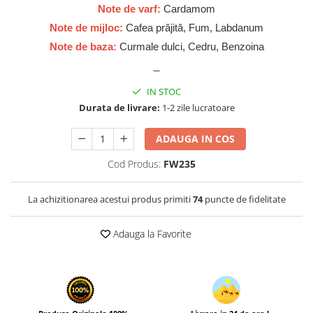
Zaien
Note de varf:
Cardamom
Zirconia
Note de mijloc:
Cafea prăjită, Fum, Labdanum
Note de baza:
Curmale dulci, Cedru, Benzoina
_
IN STOC
Durata de livrare:
1-2 zile lucratoare
ADAUGA IN COS
Cod Produs:
FW235
La achizitionarea acestui produs primiti
74
puncte de fidelitate
Adauga la Favorite