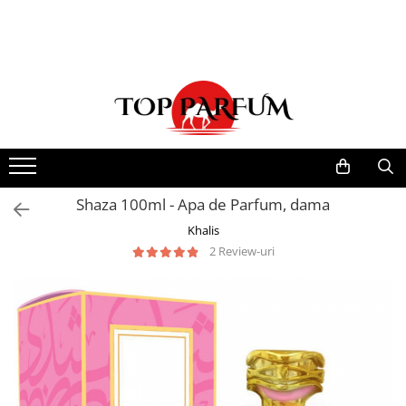
Toate Produsele
ACASA
Seturi Parfumuri
Pachete FEMEI
Pachete BARBATI
Pachete EL si EA
Shaza 100ml - Apa de Parfum, dama
Parfumuri Femei
Khalis
2 Review-uri
Parfumuri Barbati
Parfumuri Unisex
Best Seller
Cele mai noi
Tipuri Parfumuri
Parfumuri Citrice
Parfumuri Condimentate