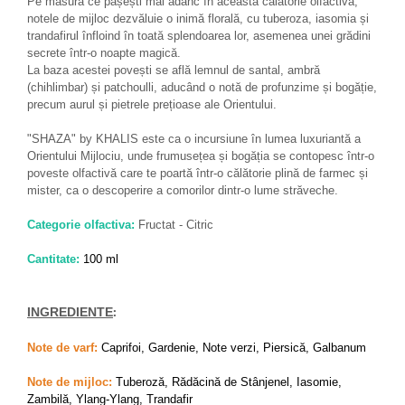
Zaien
Pe măsură ce pășești mai adânc în această călătorie olfactivă,
notele de mijloc dezvăluie o inimă florală, cu tuberoza, iasomia și
Zirconia
trandafirul înfloind în toată splendoarea lor, asemenea unei grădini
secrete într-o noapte magică.
Oferta Saptamanii
La baza acestei povești se află lemnul de santal, ambră
Mai Multe >>
(chihlimbar) și patchoulli, aducând o notă de profunzime și bogăție,
Parfumuri Clona Originale
precum aurul și pietrele prețioase ale Orientului.
Parfumuri clona / Dupes
"SHAZA" by KHALIS este ca o incursiune în lumea luxuriantă a
Orientului Mijlociu, unde frumusețea și bogăția se contopesc într-o
Puncte Cadou
poveste olfactivă care te poartă într-o călătorie plină de farmec și
Recenzii clienti
mister, ca o descoperire a comorilor dintr-o lume străveche.
Blog
Categorie olfactiva:
Fructat - Citric
Cantitate:
100 ml
:
INGREDIENTE
Note de varf:
Caprifoi, Gardenie, Note verzi, Piersică, Galbanum
Note de mijloc:
Tuberoză, Rădăcină de Stânjenel, Iasomie,
Zambilă, Ylang-Ylang, Trandafir