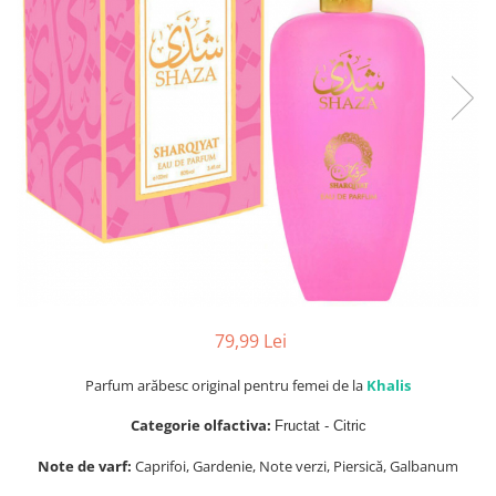
Parfumuri Dulci
Parfumuri Exotice
Parfumuri Fresh
Parfumuri Florale
Parfumuri Fructate
Parfumuri Lemnoase
Parfumuri Persistente
Parfumuri Vanilate
Parfumuri PREMIUM
Parfumuri de ZI
79,99 Lei
Parfumuri de SEARA
Parfum arăbesc original pentru femei de la
Khalis
Parfumuri de VARA
Categorie olfactiva:
Fructat - Citric
Parfumuri de IARNA
Note de varf:
Caprifoi, Gardenie, Note verzi, Piersică, Galbanum
Idei de Cadouri