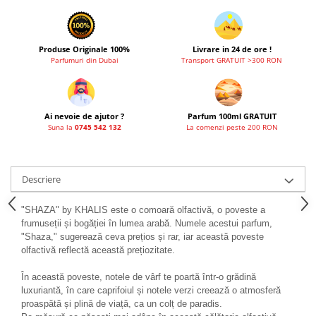
French Avenue
Grandeur Elite
Produse Originale 100%
Livrare in 24 de ore !
Jenny Glow
Parfumuri din Dubai
Transport GRATUIT >300 RON
Khalis
Lattafa
Ai nevoie de ajutor ?
Parfum 100ml GRATUIT
Lattafa Pride
Suna la
0745 542 132
La comenzi peste 200 RON
Louis Varel
Maison Alhambra
Descriere
Montage Brands
Nusuk
"SHAZA" by KHALIS este o comoară olfactivă, o poveste a
frumuseții și bogăției în lumea arabă. Numele acestui parfum,
Rave
"Shaza," sugerează ceva prețios și rar, iar această poveste
Riiffs
olfactivă reflectă această prețiozitate.
Vurv
În această poveste, notele de vârf te poartă într-o grădină
luxuriantă, în care caprifoiul și notele verzi creează o atmosferă
Wadi al Khaleej
proaspătă și plină de viață, ca un colț de paradis.