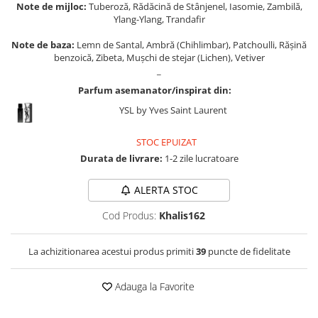
Cadouri pentru EL
Note de mijloc:
Tuberoză, Rădăcină de Stânjenel, Iasomie, Zambilă,
Ylang-Ylang, Trandafir
Cadouri pentru EA
Note de baza:
Lemn de Santal, Ambră (Chihlimbar), Patchoulli, Rășină
Branduri
benzoică, Zibeta, Mușchi de stejar (Lichen), Vetiver
Adyan by Anfar
_
Al Fakhr Perfumes
Parfum asemanator/inspirat din:
Al Wataniah
YSL by Yves Saint Laurent
Anfar London
STOC EPUIZAT
Ard al Zaafaran
Durata de livrare:
1-2 zile lucratoare
Armaf
ALERTA STOC
Asdaaf
Cod Produs:
Khalis162
Asten
Athoor Al Alam
La achizitionarea acestui produs primiti
39
puncte de fidelitate
Fariis
Fragrance World
Adauga la Favorite
Frederic Patric