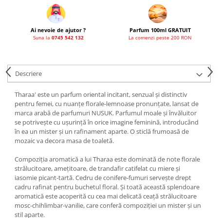
Ai nevoie de ajutor ?
Parfum 100ml GRATUIT
Suna la
0745 542 132
La comenzi peste 200 RON
Descriere
Tharaa' este un parfum oriental incitant, senzual și distinctiv
pentru femei, cu nuanțe florale-lemnoase pronunțate, lansat de
marca arabă de parfumuri NUSUK. Parfumul moale și învăluitor
se potrivește cu ușurință în orice imagine feminină, introducând
în ea un mister și un rafinament aparte. O sticlă frumoasă de
mozaic va decora masa de toaletă.
Compoziția aromatică a lui Tharaa este dominată de note florale
strălucitoare, amețitoare, de trandafir catifelat cu miere și
iasomie picant-tartă. Cedru de conifere-fumuri servește drept
cadru rafinat pentru buchetul floral. Și toată această splendoare
aromatică este acoperită cu cea mai delicată ceață strălucitoare
mosc-chihlimbar-vanilie, care conferă compoziției un mister și un
stil aparte.