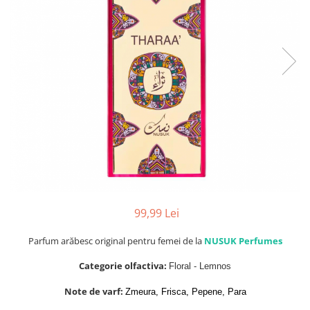
Parfumuri de SEARA
French Avenue
Parfumuri de VARA
Grandeur Elite
Parfumuri de IARNA
Jenny Glow
Khalis
Lattafa
Lattafa Pride
Louis Varel
Maison Alhambra
Montage Brands
Nusuk
99,99 Lei
Rave
Parfum arăbesc original pentru femei de la
NUSUK Perfumes
Riiffs
Categorie olfactiva:
Floral - Lemnos
Vurv
Note de varf:
Zmeura, Frisca, Pepene, Para
Wadi al Khaleej