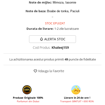
Zaien
Note de mijloc:
Mimoza, Iasomie
Zirconia
Note de baza:
Boabe de tonka, Paciuli
_
STOC EPUIZAT
Durata de livrare:
1-2 zile lucratoare
ALERTA STOC
Cod Produs:
Khaleej159
La achizitionarea acestui produs primiti
49
puncte de fidelitate
Adauga la Favorite
Produse Originale 100%
Livrare in 24 de ore !
Parfumuri din Dubai
Transport GRATUIT >300 RON