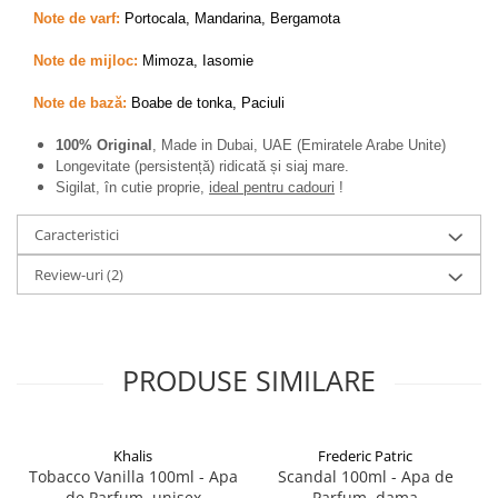
Note de varf:
Portocala, Mandarina, Bergamota
Note de mijloc:
Mimoza, Iasomie
Note de bază:
Boabe de tonka, Paciuli
100% Original
, Made in Dubai, UAE (Emiratele Arabe Unite)
Longevitate (persistență) ridicată și siaj mare.
Sigilat, în cutie proprie,
ideal pentru cadouri
!
Caracteristici
Review-uri
(2)
PRODUSE SIMILARE
Khalis
Frederic Patric
Tobacco Vanilla 100ml - Apa
Scandal 100ml - Apa de
de Parfum, unisex
Parfum, dama