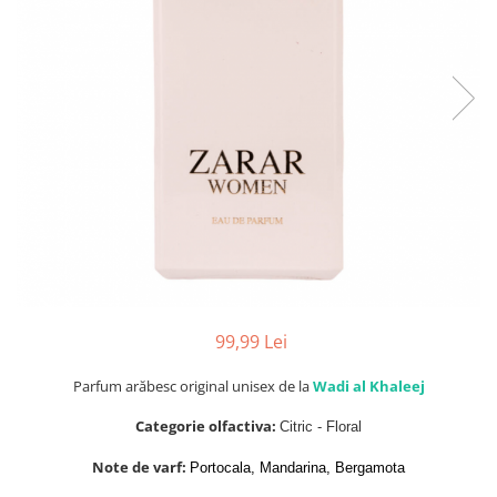
Parfumuri de SEARA
French Avenue
Parfumuri de VARA
Grandeur Elite
Parfumuri de IARNA
Jenny Glow
Khalis
Lattafa
Lattafa Pride
Louis Varel
Maison Alhambra
Montage Brands
Nusuk
99,99 Lei
Rave
Parfum arăbesc original unisex de la
Wadi al Khaleej
Riiffs
Categorie olfactiva:
Citric - Floral
Vurv
Note de varf:
Portocala, Mandarina, Bergamota
Wadi al Khaleej