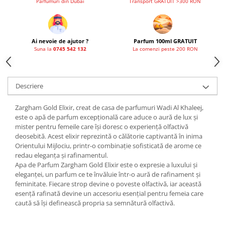
Parfumuri din Dubai
Transport GRATUIT >300 RON
French Avenue
Grandeur Elite
Jenny Glow
Ai nevoie de ajutor ?
Parfum 100ml GRATUIT
Suna la
0745 542 132
La comenzi peste 200 RON
Khalis
Lattafa
Lattafa Pride
Descriere
Louis Varel
Zargham Gold Elixir, creat de casa de parfumuri Wadi Al Khaleej,
Maison Alhambra
este o apă de parfum excepțională care aduce o aură de lux și
mister pentru femeile care își doresc o experiență olfactivă
Montage Brands
deosebită. Acest elixir reprezintă o călătorie captivantă în inima
Orientului Mijlociu, printr-o combinație sofisticată de arome ce
Nusuk
redau eleganța și rafinamentul.
Rave
Apa de Parfum Zargham Gold Elixir este o expresie a luxului și
eleganței, un parfum ce te învăluie într-o aură de rafinament și
Riiffs
feminitate. Fiecare strop devine o poveste olfactivă, iar această
esență rafinată devine un accesoriu esențial pentru femeia care
Vurv
caută să își definească propria sa semnătură olfactivă.
Wadi al Khaleej