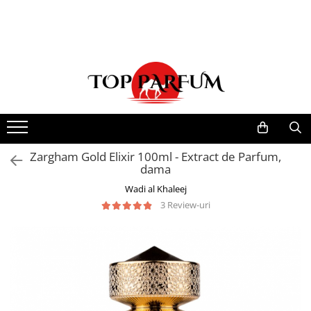
Toate Produsele
ACASA
Seturi Parfumuri
Pachete FEMEI
Pachete BARBATI
Pachete EL si EA
Zargham Gold Elixir 100ml - Extract de Parfum,
dama
Parfumuri Femei
Wadi al Khaleej
Parfumuri Barbati
3 Review-uri
Parfumuri Unisex
Best Seller
Cele mai noi
Tipuri Parfumuri
Parfumuri Citrice
Parfumuri Condimentate