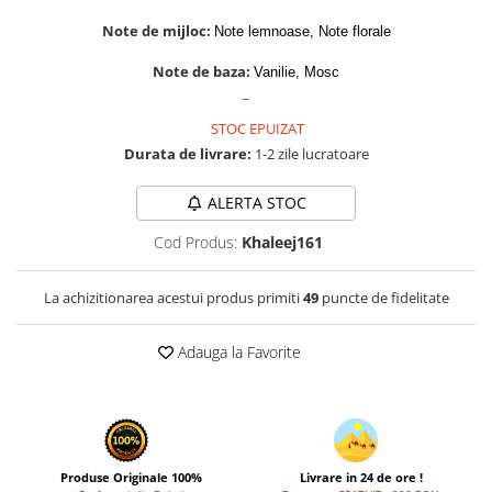
Cadouri pentru EL
Note de mijloc:
Note lemnoase, Note florale
Cadouri pentru EA
Branduri
Note de baza:
Vanilie, Mosc
_
Adyan by Anfar
STOC EPUIZAT
Al Fakhr Perfumes
Durata de livrare:
1-2 zile lucratoare
Al Wataniah
Anfar London
ALERTA STOC
Ard al Zaafaran
Cod Produs:
Khaleej161
Armaf
La achizitionarea acestui produs primiti
49
puncte de fidelitate
Asdaaf
Asten
Adauga la Favorite
Athoor Al Alam
Fariis
Fragrance World
Frederic Patric
Produse Originale 100%
Livrare in 24 de ore !