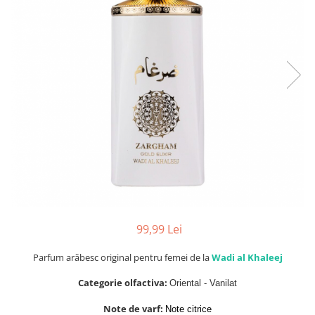
Parfumuri Dulci
Parfumuri Exotice
Parfumuri Fresh
Parfumuri Florale
Parfumuri Fructate
Parfumuri Lemnoase
Parfumuri Persistente
Parfumuri Vanilate
Parfumuri PREMIUM
Parfumuri de ZI
99,99 Lei
Parfumuri de SEARA
Parfumuri de VARA
Parfum arăbesc original pentru femei de la
Wadi al Khaleej
Parfumuri de IARNA
Categorie olfactiva:
Oriental - Vanilat
Idei de Cadouri
Note de varf:
Note citrice