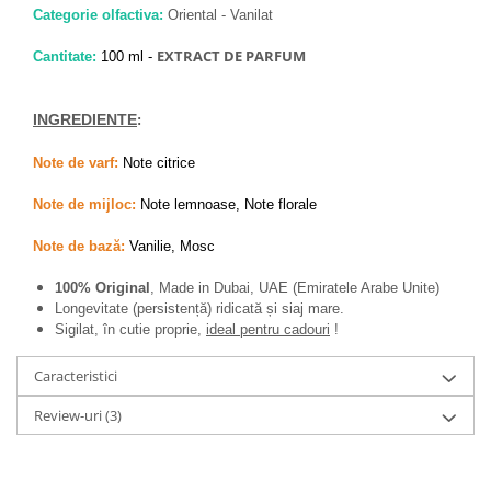
Zaien
Categorie olfactiva:
Oriental - Vanilat
Zirconia
EXTRACT DE PARFUM
Cantitate:
100 ml -
Oferta Saptamanii
Mai Multe >>
INGREDIENTE
:
Parfumuri Clona Originale
Parfumuri clona / Dupes
Note de varf:
Note citrice
Puncte Cadou
Note de mijloc:
Note lemnoase, Note florale
Recenzii clienti
Note de bază:
Vanilie, Mosc
Blog
100% Original
, Made in Dubai, UAE (Emiratele Arabe Unite)
Longevitate (persistență) ridicată și siaj mare.
Sigilat, în cutie proprie,
ideal pentru cadouri
!
Caracteristici
Review-uri
(3)