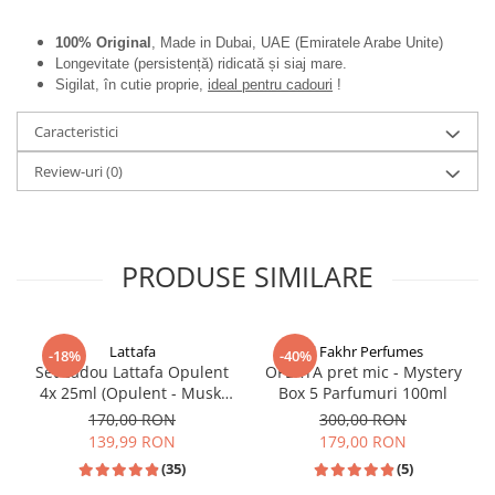
100% Original
, Made in Dubai, UAE (Emiratele Arabe Unite)
Longevitate (persistență) ridicată și siaj mare.
Sigilat, în cutie proprie,
ideal pentru cadouri
!
Caracteristici
Review-uri
(0)
PRODUSE SIMILARE
Lattafa
Al Fakhr Perfumes
-18%
-40%
Set cadou Lattafa Opulent
OFERTA pret mic - Mystery
4x 25ml (Opulent - Musk,
Box 5 Parfumuri 100ml
Oud, Red, Dubai)
170,00 RON
300,00 RON
139,99 RON
179,00 RON
(35)
(5)