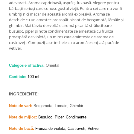
adevarati.. Aroma capricioasă, aspră și luxoasă. Alegere pentru
bărbații serioși care cunosc gustul vieții. Pentru cei care nu vor fi
umbriți nici măcar de această aromă expresivă. Aroma se
deschide cu un amestec proaspăt picant de bergamotă, lămâie și
ghimbir. Mai târziu dezvoltă o aromă picantă strălucitoare -
busuioc, piper și note condimentate se amestecă cu frunza
proaspătă de violetă, un miros care amintește de aroma de
castraveți. Compoziția se încheie cu o aromă esențială pură de
vetiver.
Categorie olfactiva:
Oriental
Cantitate:
100 ml
INGREDIENTE
:
Note de varf:
Bergamota, Lamaie, Ghimbir
Note de mijloc:
Busuioc, Piper, Condimente
Note de bază:
Frunza de violeta, Castraveti, Vetiver