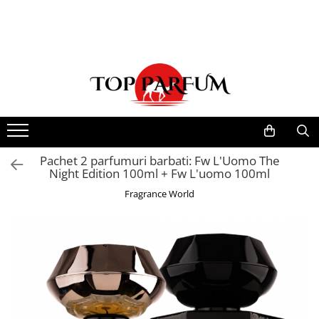
Toate Produsele
ACASA
Seturi Parfumuri
Pachete FEMEI
Pachete BARBATI
Pachete EL si EA
Pachet 2 parfumuri barbati: Fw L'Uomo The
Night Edition 100ml + Fw L'uomo 100ml
Parfumuri Femei
Fragrance World
Parfumuri Barbati
Parfumuri Unisex
Best Seller
Cele mai noi
Tipuri Parfumuri
Parfumuri Citrice
Parfumuri Condimentate