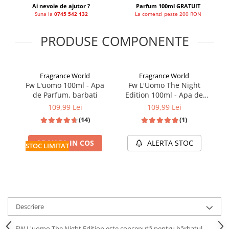
Ai nevoie de ajutor ?
Parfum 100ml GRATUIT
French Avenue
Suna la
0745 542 132
La comenzi peste 200 RON
Grandeur Elite
PRODUSE COMPONENTE
Jenny Glow
Khalis
Lattafa
Fragrance World
Fragrance World
Fw L'uomo 100ml - Apa
Fw L'Uomo The Night
Lattafa Pride
de Parfum, barbati
Edition 100ml - Apa de
Louis Varel
Parfum, barbati
109,99 Lei
109,99 Lei
Maison Alhambra
(14)
(1)
Montage Brands
ADAUGA IN COS
ALERTA STOC
STOC LIMITAT
Nusuk
Rave
Riiffs
Vurv
Descriere
Wadi al Khaleej
FW L'uomo The Night Edition este concepută pentru bărbatul