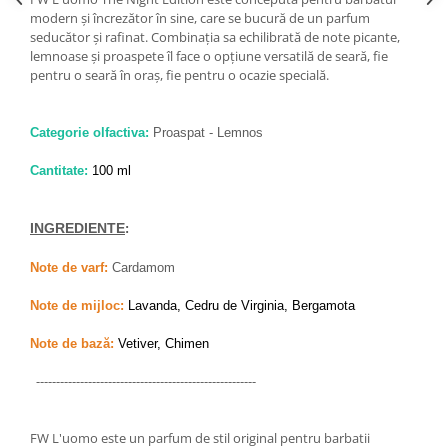
Zaien
modern și încrezător în sine, care se bucură de un parfum
Zirconia
seducător și rafinat. Combinația sa echilibrată de note picante,
lemnoase și proaspete îl face o opțiune versatilă de seară, fie
Oferta Saptamanii
pentru o seară în oraș, fie pentru o ocazie specială.
Mai Multe >>
Parfumuri Clona Originale
Categorie olfactiva:
Proaspat - Lemnos
Parfumuri clona / Dupes
Cantitate:
100 ml
Puncte Cadou
Recenzii clienti
INGREDIENTE
:
Blog
Note de varf:
Cardamom
Note de mijloc:
Lavanda, Cedru de Virginia, Bergamota
Note de bază:
Vetiver, Chimen
-------------------------------------------------------
FW L'uomo este un parfum de stil original pentru barbatii