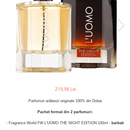
Parfumuri Dulci
Parfumuri Exotice
Parfumuri Fresh
Parfumuri Florale
Parfumuri Fructate
Parfumuri Lemnoase
Parfumuri Persistente
Parfumuri Vanilate
Parfumuri PREMIUM
Parfumuri de ZI
219,98 Lei
Parfumuri de SEARA
Parfumuri arăbești originale 100% din Dubai
Parfumuri de VARA
Pachet format din 2 parfumuri:
Parfumuri de IARNA
Idei de Cadouri
- Fragrance World FW L'UOMO THE NIGHT EDITION 100ml -
barbati