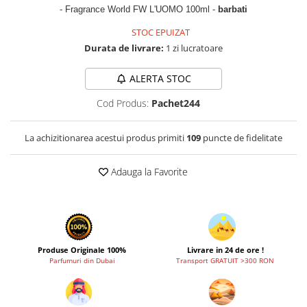
Cadouri pentru EL
- Fragrance World FW L'UOMO 100ml -
barbati
Cadouri pentru EA
STOC EPUIZAT
Branduri
Durata de livrare:
1 zi lucratoare
Adyan by Anfar
ALERTA STOC
Al Fakhr Perfumes
Cod Produs:
Pachet244
Al Wataniah
Anfar London
La achizitionarea acestui produs primiti
109
puncte de fidelitate
Ard al Zaafaran
Armaf
Adauga la Favorite
Asdaaf
Asten
Athoor Al Alam
Produse Originale 100%
Livrare in 24 de ore !
Fariis
Parfumuri din Dubai
Transport GRATUIT >300 RON
Fragrance World
Frederic Patric