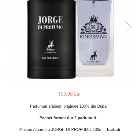
Parfumuri de SEARA
French Avenue
Parfumuri de VARA
Grandeur Elite
Parfumuri de IARNA
Jenny Glow
Khalis
Lattafa
Lattafa Pride
Louis Varel
Maison Alhambra
Montage Brands
Nusuk
169,98 Lei
Rave
Parfumuri arăbești originale 100% din Dubai
Riiffs
Pachet format din 2 parfumuri:
Vurv
Wadi al Khaleej
- Maison Alhambra JORGE DI PROFUMO 100ml -
barbati