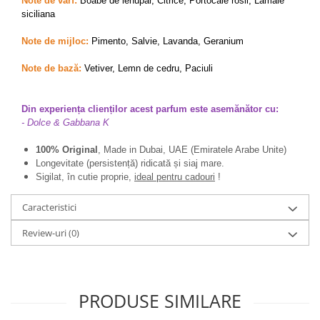
Note de varf:
Boabe de ienupar, Citrice, Portocale rosii, Lamaie
siciliana
Note de mijloc:
Pimento, Salvie, Lavanda, Geranium
Note de bază:
Vetiver, Lemn de cedru, Paciuli
Din experiența clienților acest parfum este asemănător cu:
- Dolce & Gabbana K
100% Original
, Made in Dubai, UAE (Emiratele Arabe Unite)
Longevitate (persistență) ridicată și siaj mare.
Sigilat, în cutie proprie,
ideal pentru cadouri
!
Caracteristici
Review-uri
(0)
PRODUSE SIMILARE