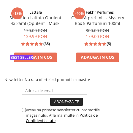
Lattafa
Al Fakhr Perfumes
-18%
-40%
Set cadou Lattafa Opulent
OFERTA pret mic - Mystery
4x 25ml (Opulent - Musk,
Box 5 Parfumuri 100ml
Oud, Red, Dubai)
170,00 RON
300,00 RON
139,99 RON
179,00 RON
(35)
(5)
ADAUGA IN COS
ADAUGA IN COS
BEST SELLER
Newsletter
Nu rata ofertele si promotiile noastre
Vreau sa primesc newsletter cu promotiile
magazinului. Afla mai multe in
Politica de
Confidentialitate