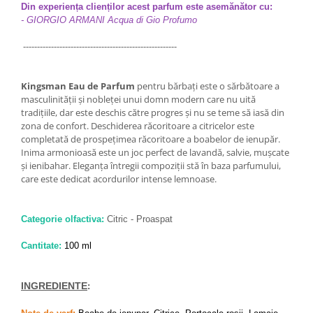
Din experiența clienților acest parfum este asemănător cu:
- GIORGIO ARMANI Acqua di Gio Profumo
-------------------------------------------------------
Kingsman Eau de Parfum
pentru bărbați este o sărbătoare a
masculinității și nobleței unui domn modern care nu uită
tradițiile, dar este deschis către progres și nu se teme să iasă din
zona de confort. Deschiderea răcoritoare a citricelor este
completată de prospețimea răcoritoare a boabelor de ienupăr.
Inima armonioasă este un joc perfect de lavandă, salvie, mușcate
și ienibahar. Eleganța întregii compoziții stă în baza parfumului,
care este dedicat acordurilor intense lemnoase.
Categorie olfactiva:
Citric - Proaspat
Cantitate:
100 ml
INGREDIENTE
: