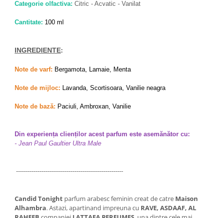
Categorie olfactiva:
Citric - Acvatic - Vanilat
Cantitate:
100 ml
INGREDIENTE
:
Note de varf:
Bergamota, Lamaie, Menta
Note de mijloc:
Lavanda, Scortisoara, Vanilie neagra
Note de bază:
Paciuli, Ambroxan, Vanilie
Din experiența clienților acest parfum este asemănător cu:
- Jean Paul Gaultier Ultra Male
-------------------------------------------------------
Candid Tonight
parfum arabesc feminin creat de catre
Maison
Alhambra
. Astazi, apartinand impreuna cu
RAVE, ASDAAF, AL
RAHEEB
companiei
LATTAFA PERFUMES
, una dintre cele mai