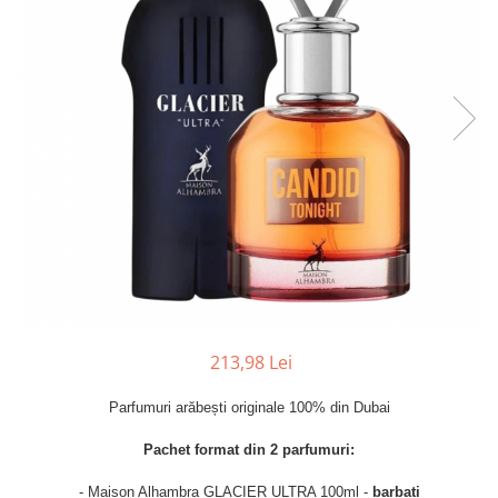
Parfumuri de SEARA
French Avenue
Parfumuri de VARA
Grandeur Elite
Parfumuri de IARNA
Jenny Glow
Khalis
Lattafa
Lattafa Pride
Louis Varel
Maison Alhambra
Montage Brands
Nusuk
213,98 Lei
Rave
Riiffs
Parfumuri arăbești originale 100% din Dubai
Vurv
Pachet format din 2 parfumuri:
Wadi al Khaleej
- Maison Alhambra GLACIER ULTRA 100ml -
barbati