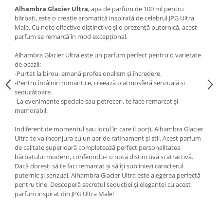
Alhambra Glacier Ultra
, apa de parfum de 100 ml pentru
bărbați, este o creație aromatică inspirată de celebrul JPG Ultra
Male. Cu note olfactive distinctive și o prezență puternică, acest
parfum se remarcă în mod excepțional.
Alhambra Glacier Ultra este un parfum perfect pentru o varietate
de ocazii:
-Purtat la birou, emană profesionalism și încredere.
-Pentru întâlniri romantice, creează o atmosferă senzuală și
seducătoare.
-La evenimente speciale sau petreceri, te face remarcat și
memorabil.
Indiferent de momentul sau locul în care îl porți, Alhambra Glacier
Ultra te va înconjura cu un aer de rafinament și stil. Acest parfum
de calitate superioară completează perfect personalitatea
bărbatului modern, conferindu-i o notă distinctivă și atractivă.
Dacă dorești să te faci remarcat și să îți subliniezi caracterul
puternic și senzual, Alhambra Glacier Ultra este alegerea perfectă
pentru tine. Descoperă secretul seducției și eleganței cu acest
parfum inspirat din JPG Ultra Male!