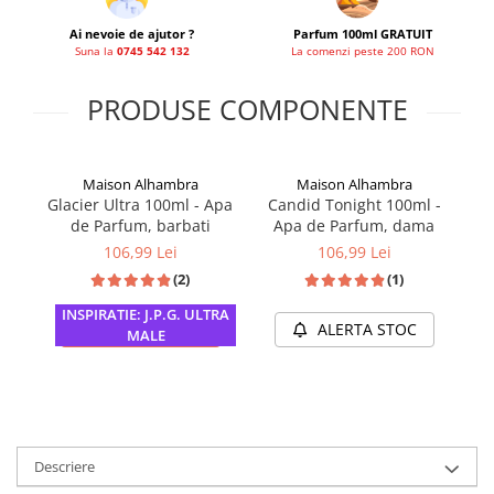
Ai nevoie de ajutor ?
Parfum 100ml GRATUIT
Suna la
0745 542 132
La comenzi peste 200 RON
PRODUSE COMPONENTE
Maison Alhambra
Maison Alhambra
Glacier Ultra 100ml - Apa
Candid Tonight 100ml -
de Parfum, barbati
Apa de Parfum, dama
106,99 Lei
106,99 Lei
(2)
(1)
INSPIRATIE: J.P.G. ULTRA
ADAUGA IN COS
ALERTA STOC
MALE
Descriere