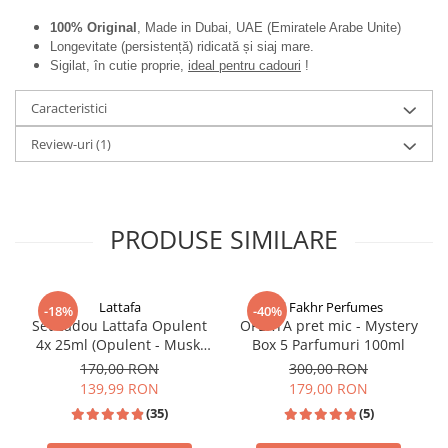
100% Original
, Made in Dubai, UAE (Emiratele Arabe Unite)
Longevitate (persistență) ridicată și siaj mare.
Sigilat, în cutie proprie,
ideal pentru cadouri
!
Caracteristici
Review-uri
(1)
PRODUSE SIMILARE
Lattafa
Al Fakhr Perfumes
-18%
-40%
Set cadou Lattafa Opulent
OFERTA pret mic - Mystery
4x 25ml (Opulent - Musk,
Box 5 Parfumuri 100ml
Oud, Red, Dubai)
170,00 RON
300,00 RON
139,99 RON
179,00 RON
(35)
(5)