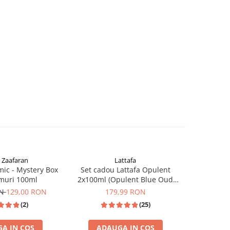
l Zaafaran
Lattafa
-24%
ic - Mystery Box
Set cadou Lattafa Opulent
Pachet 
muri 100ml
2x100ml (Opulent Blue Oud
Opulen
Elixir & Dubai )
Opule
ON
129,00 RON
179,99 RON
289,98
(2)
(25)
A IN COS
ADAUGA IN COS
ADA