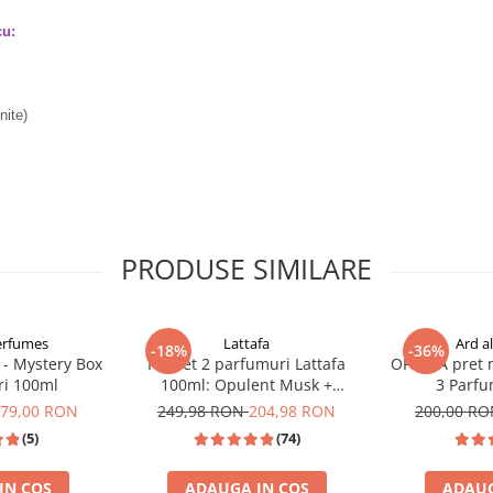
cu:
nite)
PRODUSE SIMILARE
erfumes
Lattafa
Ard a
-18%
-36%
 - Mystery Box
Pachet 2 parfumuri Lattafa
OFERTA pret m
ri 100ml
100ml: Opulent Musk +
3 Parfu
Opulent Oud
79,00 RON
249,98 RON
204,98 RON
200,00 R
(5)
(74)
IN COS
ADAUGA IN COS
ADAUG