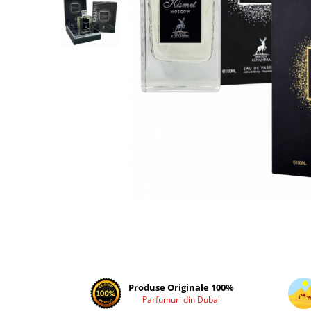
Parfumuri Dulci
Parfumuri Exotice
Parfumuri Fresh
Parfumuri Florale
Parfumuri Fructate
Parfumuri Lemnoase
Parfumuri Persistente
Parfumuri Vanilate
Parfumuri PREMIUM
Parfumuri de ZI
Parfumuri de SEARA
Parfumuri de VARA
Parfumuri de IARNA
Produse Originale 100%
Idei de Cadouri
Parfumuri din Dubai