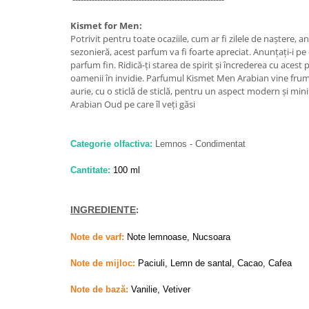
Zaien
Zirconia
Kismet for Men:
Potrivit pentru toate ocaziile, cum ar fi zilele de naștere, a
Oferta Saptamanii
sezonieră, acest parfum va fi foarte apreciat. Anunțați-i pe c
Mai Multe >>
parfum fin. Ridică-ți starea de spirit și încrederea cu acest
oamenii în invidie. Parfumul Kismet Men Arabian vine frum
Parfumuri Clona Originale
aurie, cu o sticlă de sticlă, pentru un aspect modern și mi
Parfumuri clona / Dupes
Arabian Oud pe care îl veți găsi
Puncte Cadou
Recenzii clienti
Categorie olfactiva:
Lemnos - Condimentat
Blog
Cantitate:
100 ml
INGREDIENTE
:
Note de varf:
Note lemnoase, Nucsoara
Note de mijloc:
Paciuli, Lemn de santal, Cacao, Cafea
Note de bază:
Vanilie, Vetiver