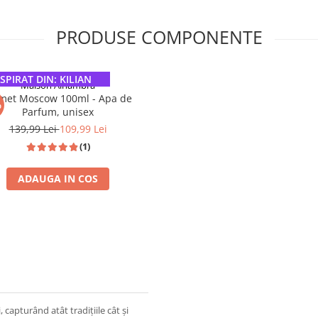
PRODUSE COMPONENTE
SPIRAT DIN: KILIAN
Maison Alhambra
met Moscow 100ml - Apa de
%
Parfum, unisex
139,99 Lei
109,99 Lei
(1)
ADAUGA IN COS
, capturând atât tradițiile cât și