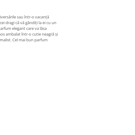
niversările sau într-o vacanță
ei dragi că vă gândiți la ei cu un
 parfum elegant care va lăsa
os ambalat într-o cutie neagră și
nimalist. Cel mai bun parfum