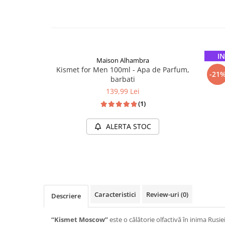
Cadouri pentru EL
Cadouri pentru EA
Branduri
Adyan by Anfar
IN
Maison Alhambra
Al Fakhr Perfumes
Kismet for Men 100ml - Apa de Parfum,
Kis
-21
Al Wataniah
barbati
139,99 Lei
Anfar London
(1)
Ard al Zaafaran
Armaf
ALERTA STOC
Asdaaf
Asten
Athoor Al Alam
INSPIRAT DIN: YSL TUXEDO
Fariis
Caracteristici
Review-uri
(0)
Descriere
Fragrance World
Frederic Patric
“Kismet Moscow”
este o călătorie olfactivă în inima Rusiei