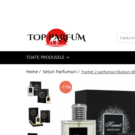
Toate Produsele
ACASA
Seturi Parfumuri
Pachete FEMEI
TOATE PRODUSELE
Pachete BARBATI
Pachete EL si EA
Home /
Seturi Parfumuri /
Pachet 2 parfumuri Maison A
Parfumuri Femei
Parfumuri Barbati
-11%
Parfumuri Unisex
Best Seller
Cele mai noi
Tipuri Parfumuri
Parfumuri Citrice
Parfumuri Condimentate