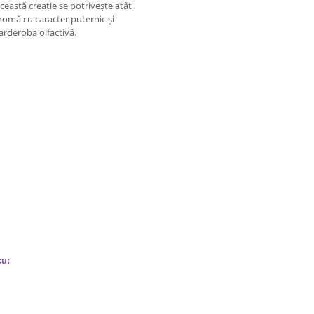
eastă creație se potrivește atât
romă cu caracter puternic și
arderoba olfactivă.
cu: