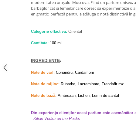
modernitatea orașului Moscova. Fiind un parfum unisex, ac
French Avenue
bărbaților cât și femeilor care doresc să experimenteze o a
Grandeur Elite
enigmatic, perfectă pentru a adăuga o notă distinctivă în g
Jenny Glow
Categorie olfactiva:
Oriental
Khalis
Lattafa
Cantitate:
100 ml
Lattafa Pride
INGREDIENTE
Louis Varel
:
Maison Alhambra
Note de varf:
Coriandru, Cardamom
Montage Brands
Note de mijloc:
Rubarba, Lacramioare, Trandafir roz
Nusuk
Note de bază:
Ambroxan, Lichen, Lemn de santal
Rave
Riiffs
Din experiența clienților acest parfum este asemănător 
Vurv
- Kilian Vodka on the Rocks
Wadi al Khaleej
-------------------------------------------------------