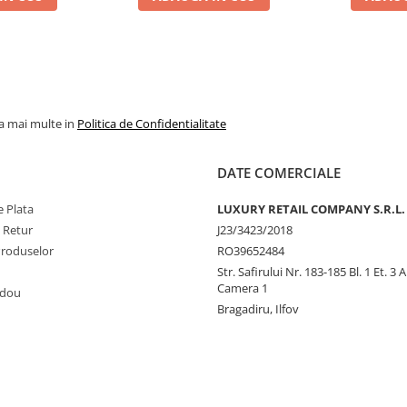
la mai multe in
Politica de Confidentialitate
DATE COMERCIALE
 Plata
LUXURY RETAIL COMPANY S.R.L.
e Retur
J23/3423/2018
Produselor
RO39652484
Str. Safirului Nr. 183-185 Bl. 1 Et. 3 
Camera 1
adou
Bragadiru, Ilfov