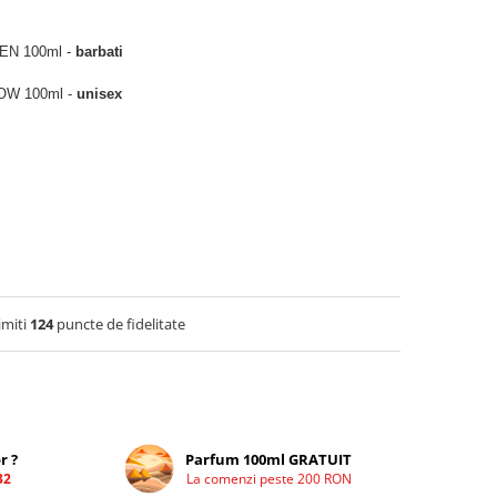
EN 100ml -
barbati
OW 100ml -
unisex
imiti
124
puncte de fidelitate
r ?
Parfum 100ml GRATUIT
32
La comenzi peste 200 RON