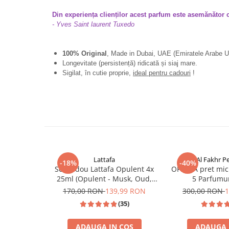
Din experiența clienților acest parfum este asemănător 
- Yves Saint laurent Tuxedo
100% Original
, Made in Dubai, UAE (Emiratele Arabe U
Longevitate (persistență) ridicată și siaj mare.
Sigilat, în cutie proprie,
ideal pentru cadouri
!
Lattafa
Al Fakhr P
-18%
-40%
Set cadou Lattafa Opulent 4x
OFERTA pret mic
25ml (Opulent - Musk, Oud,
5 Parfumu
Red, Dubai)
170,00 RON
139,99 RON
300,00 RON
1
(35)
ADAUGA IN COS
ADAUGA 