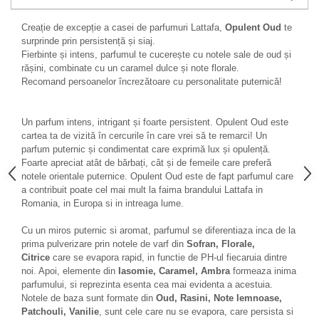
Creație de excepție a casei de parfumuri Lattafa,
Opulent Oud
te
surprinde prin persistență și siaj.
Fierbinte și intens, parfumul te cucerește cu notele sale de oud și
rășini, combinate cu un caramel dulce și note florale.
Recomand persoanelor încrezătoare cu personalitate puternică!
Un parfum intens, intrigant și foarte persistent. Opulent Oud este
cartea ta de vizită în cercurile în care vrei să te remarci! Un
parfum puternic și condimentat care exprimă lux și opulență.
Foarte apreciat atât de bărbați, cât și de femeile care preferă
notele orientale puternice. Opulent Oud este de fapt parfumul care
a contribuit poate cel mai mult la faima brandului Lattafa in
Romania, in Europa si in intreaga lume.
Cu un miros puternic si aromat, parfumul se diferentiaza inca de la
prima pulverizare prin notele de varf din
Sofran, Florale,
Citrice
care se evapora rapid, in functie de PH-ul fiecaruia dintre
noi. Apoi, elemente din
Iasomie, Caramel, Ambra
formeaza inima
parfumului, si reprezinta esenta cea mai evidenta a acestuia.
Notele de baza sunt formate din
Oud, Rasini, Note lemnoase,
Patchouli, Vanilie
, sunt cele care nu se evapora, care persista si