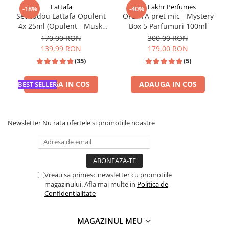
Lattafa
Al Fakhr Perfumes
-18%
-40%
Set cadou Lattafa Opulent
OFERTA pret mic - Mystery
4x 25ml (Opulent - Musk,
Box 5 Parfumuri 100ml
Oud, Red, Dubai)
170,00 RON
300,00 RON
139,99 RON
179,00 RON
(35)
(5)
ADAUGA IN COS
ADAUGA IN COS
BEST SELLER
Newsletter
Nu rata ofertele si promotiile noastre
Vreau sa primesc newsletter cu promotiile
magazinului. Afla mai multe in
Politica de
Confidentialitate
MAGAZINUL MEU