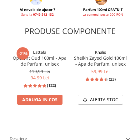
Ai nevoie de ajutor ?
Parfum 100ml GRATUIT
Suna la
0745 542 132
La comenzi peste 200 RON
PRODUSE COMPONENTE
Lattafa
Khalis
-21%
Opulent Oud 100ml - Apa
Sheikh Zayed Gold 100ml
de Parfum, unisex
- Apa de Parfum, unisex
119,99 Lei
59,99 Lei
94,99 Lei
(23)
(122)
ADAUGA IN COS
ALERTA STOC
Descriere