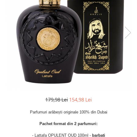
Parfumuri de SEARA
French Avenue
Parfumuri de VARA
Grandeur Elite
Parfumuri de IARNA
Jenny Glow
Khalis
Lattafa
Lattafa Pride
Louis Varel
Maison Alhambra
Montage Brands
Nusuk
179,98 Lei
154,98 Lei
Rave
Riiffs
Parfumuri arăbești originale 100% din Dubai
Vurv
Pachet format din 2 parfumuri:
Wadi al Khaleej
- Lattafa OPULENT OUD 100ml -
barbati