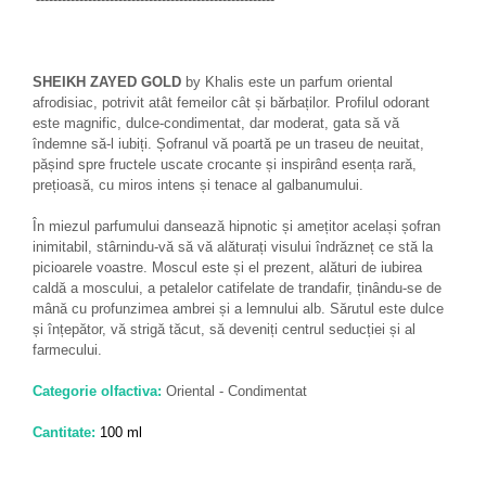
SHEIKH ZAYED GOLD
by Khalis este un parfum oriental
afrodisiac, potrivit atât femeilor cât și bărbaților. Profilul odorant
este magnific, dulce-condimentat, dar moderat, gata să vă
îndemne să-l iubiți. Șofranul vă poartă pe un traseu de neuitat,
pășind spre fructele uscate crocante și inspirând esența rară,
prețioasă, cu miros intens și tenace al galbanumului.
În miezul parfumului dansează hipnotic și amețitor același șofran
inimitabil, stârnindu-vă să vă alăturați visului îndrăzneț ce stă la
picioarele voastre. Moscul este și el prezent, alături de iubirea
caldă a moscului, a petalelor catifelate de trandafir, ținându-se de
mână cu profunzimea ambrei și a lemnului alb. Sărutul este dulce
și înțepător, vă strigă tăcut, să deveniți centrul seducției și al
farmecului.
Categorie olfactiva:
Oriental - Condimentat
Cantitate:
100 ml