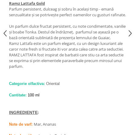
Ramz Lattafa Gold
Parfum persistent, dulceag și sobru în același timp - emană
senzualitate și se potrivește perfect oamenilor cu gusturi rafinate.
Un parfum dulce fructat persistent, cu note condimentate, vanilie
și boabe Tonka. Destul de îndrăzneț, parfumul se așează pe o
bază orientală subliniată de prezența lemnului de Guaiac.
Ramz Lattafa este un parfum elegant, cu un design luxuriant ale
caror note fresh si fructate iti vor arata calea catre arta seductiei.
RAMZ LATTAFA fost inspirat de barbatii care stiu ca arta seductie
se exprima si prin elementele paraverbale precum mirosul unui
parfum.
Categorie olfactiva:
Oriental
Cantitate:
100 ml
INGREDIENTE
:
Mar, Ananas
Note de varf: