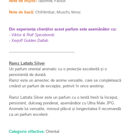
Iasomie, Paciuli
Note de mijloc:
Chihlimbar, Muschi, Mosc
Note de bază:
Din experiența clienților acest parfum este asemănător cu:
- Viktor & Rolf Spicebomb
- Xerjoff Golden Dallah
-------------------------------------------------------
Ramz Lattafa Silver
Un parfum oriental aromatic cu o proiecție excelentă și o
persistentă de durată.
Ramz este un amestec de arome versatile, care se completează
creând un parfum de excepție, potrivit în orice anotimp.
Ramz Lattafa Silver este un parfum cu o tentă fresh la început,
persistent, dulceag ponderat, asemănător cu Ultra Male JPG.
Aromele lui versatile, mirosul plăcut și longevitatea îl recomandă
ca un parfum excelent.
Categorie olfactiva:
Oriental