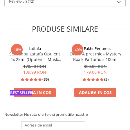
Review-uri
(12)
PRODUSE SIMILARE
Lattafa
Al Fakhr Perfumes
-18%
-40%
Set cadou Lattafa Opulent
OFERTA pret mic - Mystery
4x 25ml (Opulent - Musk,
Box 5 Parfumuri 100ml
Oud, Red, Dubai)
170,00 RON
300,00 RON
139,99 RON
179,00 RON
(35)
(5)
ADAUGA IN COS
ADAUGA IN COS
BEST SELLER
Newsletter
Nu rata ofertele si promotiile noastre