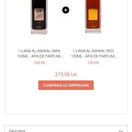
1 x ANA AL AWWAL MAN
1 x ANA AL AWWAL RED
100ML - APA DE PARFUM,
100ML - APA DE PARFUM,
BARBATI
DAMA
109,99
109,99
219,98 Lei
CUMPARA-LE IMPREUNA
Descriere