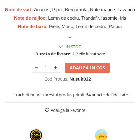
Cadouri pentru EL
Note de varf:
Ananas, Piper, Bergamota, Note marine, Lavanda
Cadouri pentru EA
Note de mijloc:
Lemn de cedru, Trandafir, Iasomie, Iris
Branduri
Note de baza:
Piele, Mosc, Lemn de cedru, Paciuli
Adyan by Anfar
_
Al Fakhr Perfumes
IN STOC
Al Wataniah
Durata de livrare:
1-2 zile lucratoare
Anfar London
Ard al Zaafaran
ADAUGA IN COS
Armaf
Cod Produs:
Nusuk032
Asdaaf
La achizitionarea acestui produs primiti
54
puncte de fidelitate
Asten
Athoor Al Alam
Adauga la Favorite
Fariis
Fragrance World
Frederic Patric