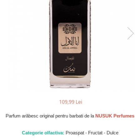
Parfumuri Dulci
Parfumuri Exotice
Parfumuri Fresh
Parfumuri Florale
Parfumuri Fructate
Parfumuri Lemnoase
Parfumuri Persistente
Parfumuri Vanilate
Parfumuri PREMIUM
Parfumuri de ZI
109,99 Lei
Parfumuri de SEARA
Parfumuri de VARA
Parfum arăbesc original pentru barbati de la
NUSUK Perfumes
Parfumuri de IARNA
Idei de Cadouri
Categorie olfactiva:
Proaspat - Fructat - Dulce