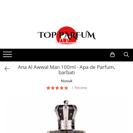
Toate Produsele
ACASA
Seturi Parfumuri
Pachete FEMEI
Pachete BARBATI
Pachete EL si EA
Ana Al Awwal Man 100ml - Apa de Parfum,
barbati
Parfumuri Femei
Nusuk
Parfumuri Barbati
1 Review
Parfumuri Unisex
Best Seller
Cele mai noi
Tipuri Parfumuri
Parfumuri Citrice
Parfumuri Condimentate