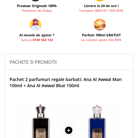
French Avenue
Produse Originale 100%
Livrare in 24 de ore !
Parfumuri din Dubai
Transport GRATUIT >300 RON
Grandeur Elite
Jenny Glow
Khalis
Ai nevoie de ajutor ?
Parfum 100ml GRATUIT
Suna la
0745 542 132
La comenzi peste 200 RON
Lattafa
Lattafa Pride
PACHETE SI PROMOTII
Louis Varel
Maison Alhambra
Pachet 2 parfumuri regale barbati: Ana Al Awwal Man
Montage Brands
100ml + Ana Al Awwal Blue 100ml
Nusuk
Rave
Riiffs
Vurv
Wadi al Khaleej