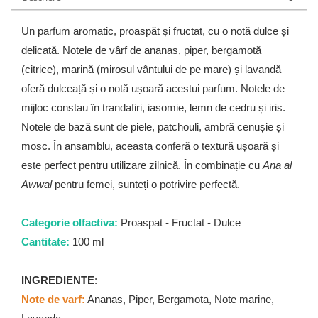
Un parfum aromatic, proaspăt și fructat, cu o notă dulce și
delicată. Notele de vârf de ananas, piper, bergamotă
(citrice), marină (mirosul vântului de pe mare) și lavandă
oferă dulceață și o notă ușoară acestui parfum. Notele de
mijloc constau în trandafiri, iasomie, lemn de cedru și iris.
Notele de bază sunt de piele, patchouli, ambră cenușie și
mosc. În ansamblu, aceasta conferă o textură ușoară și
este perfect pentru utilizare zilnică. În combinație cu
Ana al
Awwal
pentru femei, sunteți o potrivire perfectă.
Categorie olfactiva:
Proaspat - Fructat - Dulce
Cantitate:
100 ml
INGREDIENTE
:
Note de varf:
Ananas, Piper, Bergamota, Note marine,