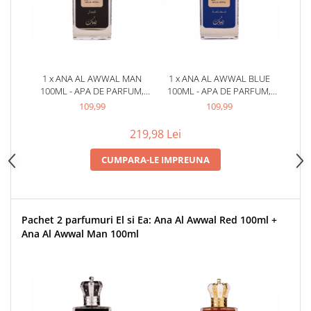
Zaien
Zirconia
Oferta Saptamanii
Mai Multe >>
1 x ANA AL AWWAL MAN
1 x ANA AL AWWAL BLUE
Parfumuri Clona Originale
100ML - APA DE PARFUM,
100ML - APA DE PARFUM,
Parfumuri clona / Dupes
BARBATI
UNISEX
109,99
109,99
Puncte Cadou
219,98 Lei
Recenzii clienti
CUMPARA-LE IMPREUNA
Blog
Pachet 2 parfumuri El si Ea: Ana Al Awwal Red 100ml +
Ana Al Awwal Man 100ml