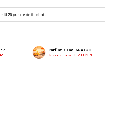
imiti
73
puncte de fidelitate
r ?
Parfum 100ml GRATUIT
32
La comenzi peste 200 RON