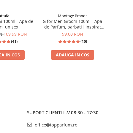
attafa
Montage Brands
Ar
i 100ml - Apa de
G for Men Groom 100ml - Apa
Jazzab Si
m, unisex
de Parfum, barbati| Inspirat
Par
din Jean Paul Gaultier Le Beau
ON
109,99 RON
99,00 RON
(41)
(10)
A IN COS
ADAUGA IN COS
ADA
I
TOP VANZARI
SUPORT CLIENTI
L-V 08:30 - 17:30
office@topparfum.ro