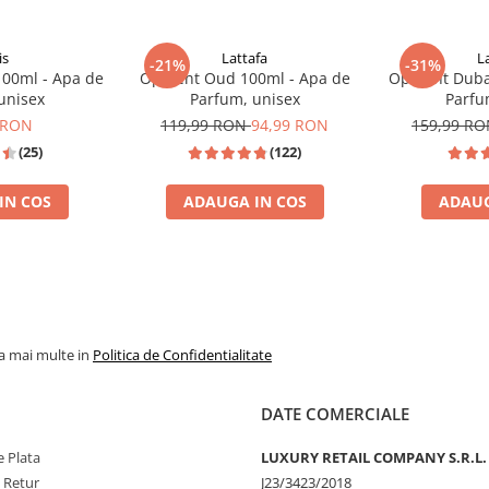
is
Lattafa
L
-21%
-31%
100ml - Apa de
Opulent Oud 100ml - Apa de
Opulent Duba
unisex
Parfum, unisex
Parfu
 RON
119,99 RON
94,99 RON
159,99 R
(25)
(122)
IN COS
ADAUGA IN COS
ADAUG
OM FORD TOBACCO VANILLE
TOP VANZAR
la mai multe in
Politica de Confidentialitate
DATE COMERCIALE
 Plata
LUXURY RETAIL COMPANY S.R.L.
e Retur
J23/3423/2018