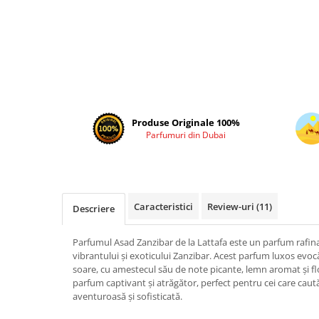
Cadouri pentru EL
Cadouri pentru EA
Branduri
Adyan by Anfar
Al Fakhr Perfumes
Al Wataniah
Produse Originale 100%
Anfar London
Parfumuri din Dubai
Ard al Zaafaran
Armaf
Asdaaf
Caracteristici
Review-uri
(11)
Descriere
Asten
Athoor Al Alam
Parfumul Asad Zanzibar de la Lattafa este un parfum rafin
vibrantului și exoticului Zanzibar. Acest parfum luxos evoc
Fariis
soare, cu amestecul său de note picante, lemn aromat și flo
parfum captivant și atrăgător, perfect pentru cei care caut
Fragrance World
aventuroasă și sofisticată.
Frederic Patric