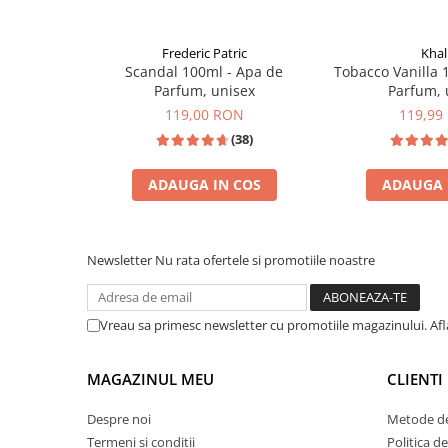
Zaien
Zirconia
Frederic Patric
Khal
Oferta Saptamanii
Scandal 100ml - Apa de
Tobacco Vanilla 
Mai Multe >>
Parfum, unisex
Parfum, 
119,00 RON
119,99
Parfumuri Clona Originale
(38)
Parfumuri clona / Dupes
Puncte Cadou
ADAUGA IN COS
ADAUGA 
Recenzii clienti
INSPIRATIE: T
INSPIRAT DIN: JPG SCANDAL
Blog
Newsletter
Nu rata ofertele si promotiile noastre
Vreau sa primesc newsletter cu promotiile magazinului. Af
MAGAZINUL MEU
CLIENTI
Despre noi
Metode de
Termeni si conditii
Politica d