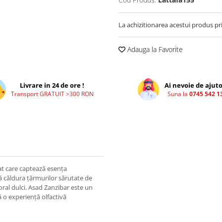
La achizitionarea acestui produs pr
Adauga la Favorite
Livrare in 24 de ore !
Ai nevoie de ajuto
Transport GRATUIT >300 RON
Suna la
0745 542 1
at care captează esența
ă căldura țărmurilor sărutate de
ral dulci. Asad Zanzibar este un
ă o experiență olfactivă