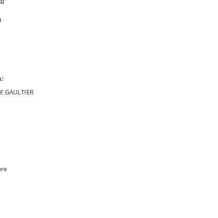
at
u
n:
SE GAULTIER
are