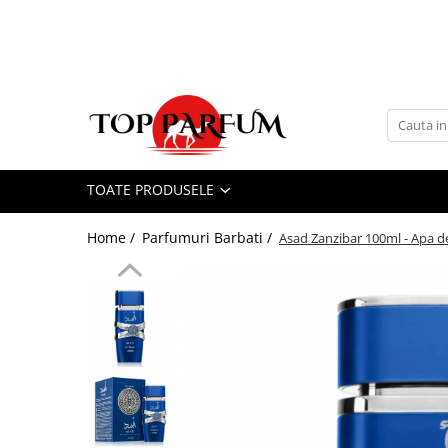
Toate Produsele
ACASA
Seturi Parfumuri
Pachete FEMEI
TOATE PRODUSELE
Pachete BARBATI
Pachete EL si EA
Home /
Parfumuri Barbati /
Asad Zanzibar 100ml - Apa d
Parfumuri Femei
Parfumuri Barbati
Parfumuri Unisex
Best Seller
Cele mai noi
Tipuri Parfumuri
Parfumuri Citrice
Parfumuri Condimentate