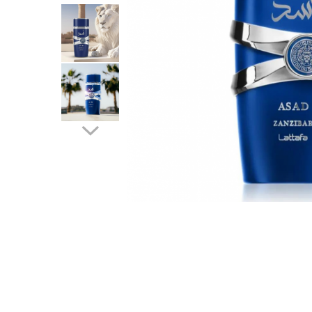
Parfumuri Dulci
Parfumuri Exotice
Parfumuri Fresh
Parfumuri Florale
Parfumuri Fructate
Parfumuri Lemnoase
Parfumuri Persistente
Parfumuri Vanilate
Parfumuri PREMIUM
Parfumuri de ZI
Parfumuri de SEARA
Parfumuri de VARA
Parfumuri de IARNA
Idei de Cadouri