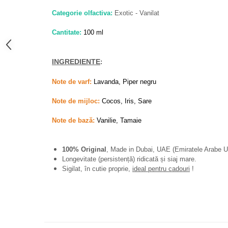
French Avenue
Categorie olfactiva:
Exotic - Vanilat
Grandeur Elite
Cantitate:
100 ml
Jenny Glow
Khalis
INGREDIENTE
:
Lattafa
Note de varf:
Lavanda, Piper negru
Lattafa Pride
Note de mijloc:
Cocos, Iris, Sare
Louis Varel
Maison Alhambra
Note de bază:
Vanilie, Tamaie
Montage Brands
Nusuk
100% Original
, Made in Dubai, UAE (Emiratele Arabe U
Longevitate (persistență) ridicată și siaj mare.
Rave
Sigilat, în cutie proprie,
ideal pentru cadouri
!
Riiffs
Vurv
Wadi al Khaleej