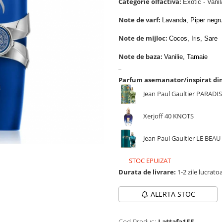
Categorie olfactiva:
Exotic - Vanil
Note de varf:
Lavanda, Piper negr
Note de mijloc:
Cocos, Iris, Sare
Note de baza:
Vanilie, Tamaie
_
Parfum asemanator/inspirat di
Jean Paul Gaultier PARADI
Xerjoff 40 KNOTS
Jean Paul Gaultier LE BEAU
STOC EPUIZAT
Durata de livrare:
1-2 zile lucrato
ALERTA STOC
Cod Produs:
Lattafa155