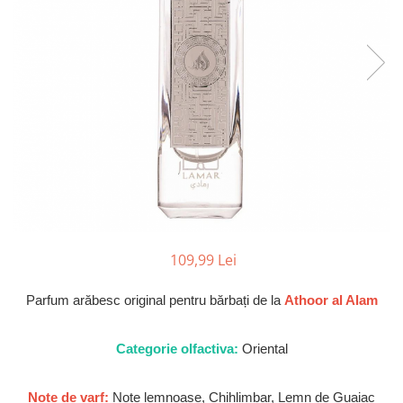
Parfumuri Dulci
Parfumuri Exotice
Parfumuri Fresh
Parfumuri Florale
Parfumuri Fructate
Parfumuri Lemnoase
Parfumuri Persistente
Parfumuri Vanilate
Parfumuri PREMIUM
109,99 Lei
Parfumuri de ZI
Parfumuri de SEARA
Parfum arăbesc original pentru bărbați de la
Athoor al Alam
Parfumuri de VARA
Categorie olfactiva:
Oriental
Parfumuri de IARNA
Idei de Cadouri
Note de varf:
Note lemnoase, Chihlimbar, Lemn de Guaiac