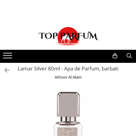
Toate Produsele
ACASA
Seturi Parfumuri
Pachete FEMEI
Pachete BARBATI
Pachete EL si EA
Lamar Silver 80ml - Apa de Parfum, barbati
Parfumuri Femei
Athoor Al Alam
Parfumuri Barbati
Parfumuri Unisex
Best Seller
Cele mai noi
Tipuri Parfumuri
Parfumuri Citrice
Parfumuri Condimentate