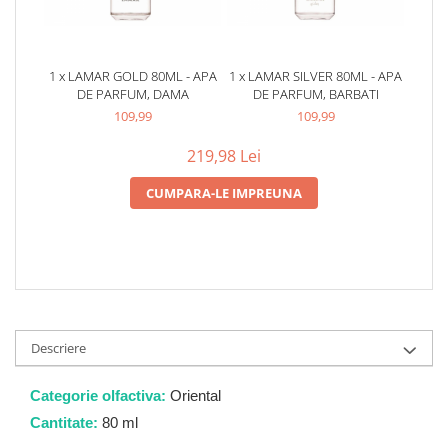
Zaien
Zirconia
Oferta Saptamanii
1 x LAMAR GOLD 80ML - APA
1 x LAMAR SILVER 80ML - APA
Mai Multe >>
DE PARFUM, DAMA
DE PARFUM, BARBATI
Parfumuri Clona Originale
109,99
109,99
Parfumuri clona / Dupes
219,98 Lei
Puncte Cadou
CUMPARA-LE IMPREUNA
Recenzii clienti
Blog
Descriere
Categorie olfactiva:
Oriental
Cantitate:
80 ml