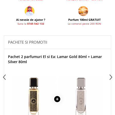
French Avenue
Grandeur Elite
Jenny Glow
Ai nevoie de ajutor ?
Parfum 100ml GRATUIT
Suna la
0745 542 132
La comenzi peste 200 RON
Khalis
Lattafa
PACHETE SI PROMOTII
Lattafa Pride
Louis Varel
Pachet 2 parfumuri El si Ea: Lamar Gold 80ml + Lamar
Maison Alhambra
Silver 80ml
Montage Brands
Nusuk
Rave
Riiffs
Vurv
Wadi al Khaleej