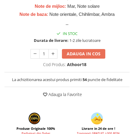
Cadouri pentru EL
Note de mijloc:
Mar, Note solare
Cadouri pentru EA
Note de baza:
Note orientale, Chihlimbar, Ambra
Branduri
_
Adyan by Anfar
IN STOC
Al Fakhr Perfumes
Durata de livrare:
1-2 zile lucratoare
Al Wataniah
ADAUGA IN COS
Anfar London
Ard al Zaafaran
Cod Produs:
Athoor18
Armaf
La achizitionarea acestui produs primiti
54
puncte de fidelitate
Asdaaf
Asten
Adauga la Favorite
Athoor Al Alam
Fariis
Fragrance World
Produse Originale 100%
Livrare in 24 de ore !
Frederic Patric
Parfumuri din Dubai
Transport GRATUIT >300 RON