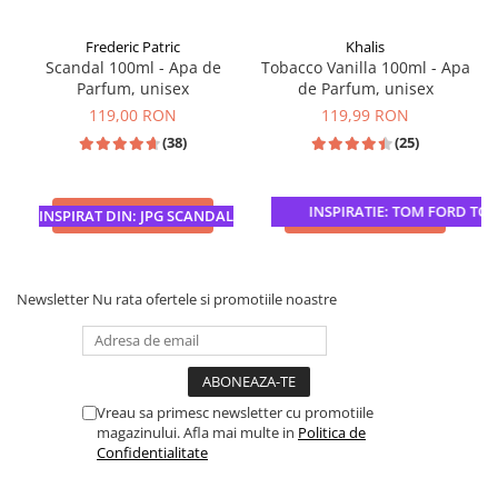
Frederic Patric
Khalis
Scandal 100ml - Apa de
Tobacco Vanilla 100ml - Apa
Parfum, unisex
de Parfum, unisex
119,00 RON
119,99 RON
(38)
(25)
INSPIRATIE: TOM FORD TOB
ADAUGA IN COS
ADAUGA IN COS
INSPIRAT DIN: JPG SCANDAL
Newsletter
Nu rata ofertele si promotiile noastre
Vreau sa primesc newsletter cu promotiile
magazinului. Afla mai multe in
Politica de
Confidentialitate