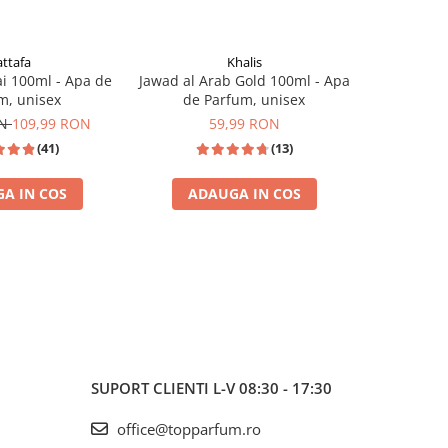
attafa
Khalis
i 100ml - Apa de
Jawad al Arab Gold 100ml - Apa
Fallen An
m, unisex
de Parfum, unisex
Pa
ON
109,99 RON
59,99 RON
1
(41)
(13)
A IN COS
ADAUGA IN COS
ADA
INSPIRAT
I
SUPORT CLIENTI
L-V 08:30 - 17:30
office@topparfum.ro