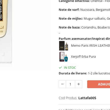
Categorie olfactiva:
Oriental - Fl
Note de varf:
Nucsoara, Bergamo
Note de mijloc:
Mugur salbatic, Ge
Note de baza:
Coriandru, Boabe to
_
Parfum asemanator/inspirat di
Memo Paris IRISH LEATHE
Xerjoff Erba Pura
IN STOC
Durata de livrare:
1-2 zile lucrato
ADAUG
Cod Produs:
Lattafa005