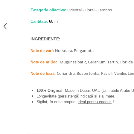
French Avenue
Oriental - Floral - Lemnos
Categorie olfactiva:
Grandeur Elite
Cantitate:
60 ml
Jenny Glow
Khalis
:
INGREDIENTE
Lattafa
Nucsoara, Bergamota
Lattafa Pride
Note de varf:
Louis Varel
Mugur salbatic, Geranium, Tartin, Flori de
Note de mijloc:
Maison Alhambra
Coriandru, Boabe tonka, Paciuli, Vanilie, Le
Note de bază:
Montage Brands
Nusuk
100% Original
, Made in Dubai, UAE (Emiratele Arabe U
Longevitate (persistență) ridicată și siaj mare.
Rave
Sigilat, în cutie proprie,
ideal pentru cadouri
!
Riiffs
Vurv
Wadi al Khaleej