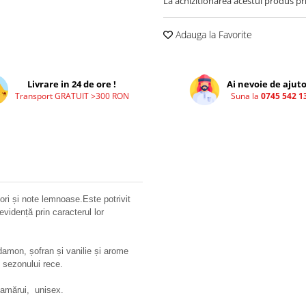
La achizitionarea acestui produs pr
Adauga la Favorite
Livrare in 24 de ore !
Ai nevoie de ajuto
Transport GRATUIT >300 RON
Suna la
0745 542 1
ori și note lemnoase.Este potrivit
evidență prin caracterul lor
damon, șofran și vanilie și arome
it sezonului rece.
-amărui, unisex.