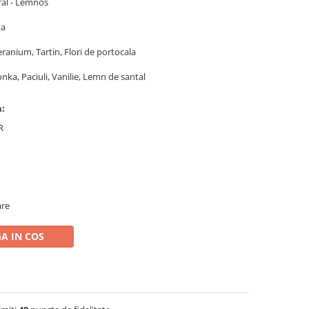
oral - Lemnos
ta
ranium, Tartin, Flori de portocala
nka, Paciuli, Vanilie, Lemn de santal
n:
R
are
A IN COS