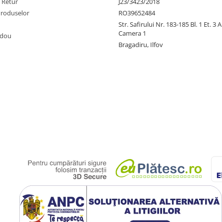
e Retur
J23/3423/2018
Produselor
RO39652484
Str. Safirului Nr. 183-185 Bl. 1 Et. 3 
Camera 1
adou
Bragadiru, Ilfov