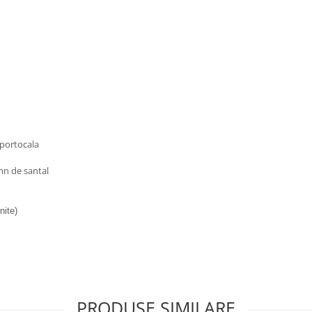
 portocala
mn de santal
nite)
PRODUSE SIMILARE