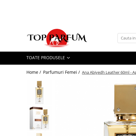
Toate Produsele
ACASA
Seturi Parfumuri
Pachete FEMEI
TOATE PRODUSELE
Pachete BARBATI
Pachete EL si EA
Home /
Parfumuri Femei /
Ana Abiyedh Leather 60ml - 
Parfumuri Femei
Parfumuri Barbati
Parfumuri Unisex
Best Seller
Cele mai noi
Tipuri Parfumuri
Parfumuri Citrice
Parfumuri Condimentate