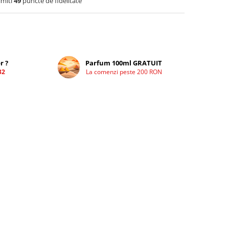
imiti
49
puncte de fidelitate
r ?
Parfum 100ml GRATUIT
32
La comenzi peste 200 RON