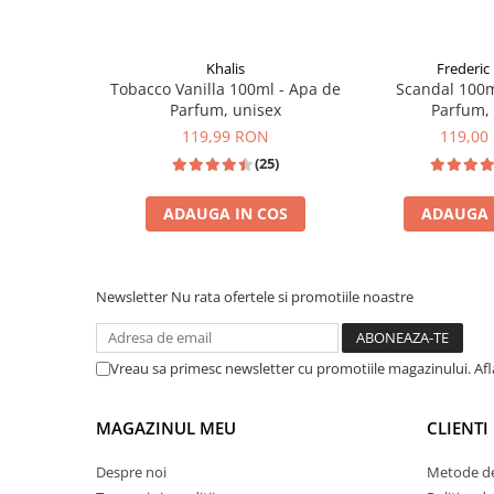
Zaien
Zirconia
Khalis
Frederic 
Oferta Saptamanii
Tobacco Vanilla 100ml - Apa de
Scandal 100m
Mai Multe >>
Parfum, unisex
Parfum,
Parfumuri Clona Originale
119,99 RON
119,00
Parfumuri clona / Dupes
(25)
Puncte Cadou
ADAUGA IN COS
ADAUGA 
Recenzii clienti
INSPIRATIE: TOM FORD TOBACCO VANILLE
INSPIRAT DIN: 
Blog
Newsletter
Nu rata ofertele si promotiile noastre
Vreau sa primesc newsletter cu promotiile magazinului. Af
MAGAZINUL MEU
CLIENTI
Despre noi
Metode de