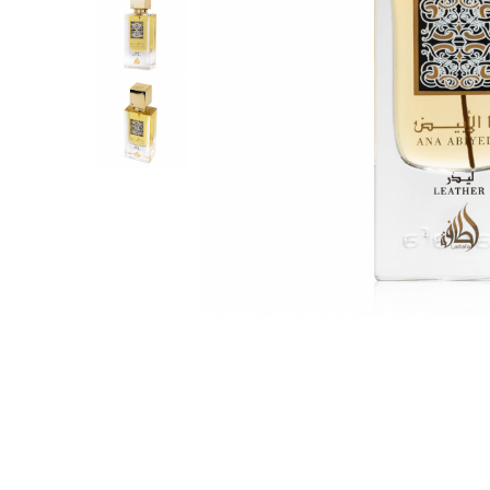
Parfumuri Dulci
Parfumuri Exotice
Parfumuri Fresh
Parfumuri Florale
Parfumuri Fructate
Parfumuri Lemnoase
Parfumuri Persistente
Parfumuri Vanilate
Parfumuri PREMIUM
Parfumuri de ZI
Parfumuri de SEARA
Parfumuri de VARA
Parfumuri de IARNA
Idei de Cadouri