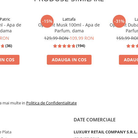
Patric
Lattafa
L
-15%
-31%
l - Apa de
Opulent Musk 100ml - Apa de
Opulent Duba
 dama
Parfum, dama
Parfu
 RON
129,99 RON
109,99 RON
159,99 R
(36)
(194)
IN COS
ADAUGA IN COS
ADAUG
JPG SCANDAL
% REDUCERE %
TOP VANZAR
la mai multe in
Politica de Confidentialitate
DATE COMERCIALE
 Plata
LUXURY RETAIL COMPANY S.R.L.