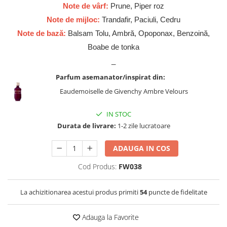
Cadouri pentru EL
Note de vârf:
Prune, Piper roz
Cadouri pentru EA
Note de mijloc:
Trandafir, Paciuli, Cedru
Branduri
Note de bază:
Balsam Tolu, Ambră, Opoponax, Benzoină,
Adyan by Anfar
Boabe de tonka
_
Al Fakhr Perfumes
Parfum asemanator/inspirat din:
Al Wataniah
Eaudemoiselle de Givenchy Ambre Velours
Anfar London
Ard al Zaafaran
IN STOC
Armaf
Durata de livrare:
1-2 zile lucratoare
Asdaaf
ADAUGA IN COS
Asten
Cod Produs:
FW038
Athoor Al Alam
Fariis
La achizitionarea acestui produs primiti
54
puncte de fidelitate
Fragrance World
Adauga la Favorite
Frederic Patric