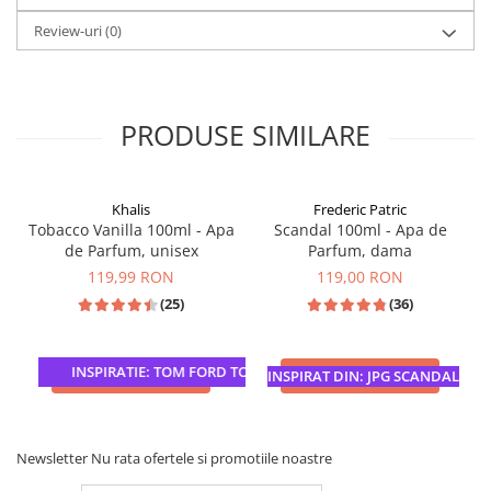
Review-uri
(0)
PRODUSE SIMILARE
Khalis
Frederic Patric
Tobacco Vanilla 100ml - Apa
Scandal 100ml - Apa de
de Parfum, unisex
Parfum, dama
119,99 RON
119,00 RON
(25)
(36)
INSPIRATIE: TOM FORD TOBACCO VANILLE
ADAUGA IN COS
ADAUGA IN COS
INSPIRAT DIN: JPG SCANDAL
Newsletter
Nu rata ofertele si promotiile noastre