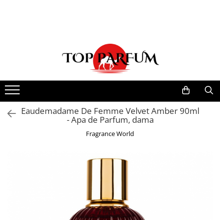
Toate Produsele
ACASA
Seturi Parfumuri
Pachete FEMEI
Pachete BARBATI
Pachete EL si EA
Eaudemadame De Femme Velvet Amber 90ml
- Apa de Parfum, dama
Parfumuri Femei
Fragrance World
Parfumuri Barbati
Parfumuri Unisex
Best Seller
Cele mai noi
Tipuri Parfumuri
Parfumuri Citrice
Parfumuri Condimentate