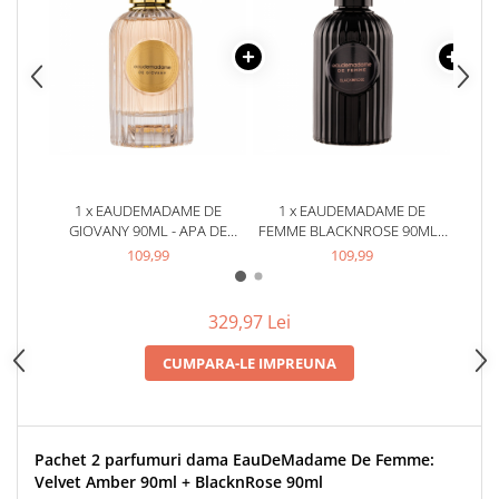
Zaien
Zirconia
Oferta Saptamanii
Mai Multe >>
Parfumuri Clona Originale
Parfumuri clona / Dupes
Puncte Cadou
1 x EAUDEMADAME DE
1 x EAUDEMADAME DE
1 
GIOVANY 90ML - APA DE
FEMME BLACKNROSE 90ML -
FEMME
Recenzii clienti
PARFUM, DAMA
APA DE PARFUM, DAMA
AP
109,99
109,99
Blog
329,97 Lei
CUMPARA-LE IMPREUNA
Pachet 2 parfumuri dama EauDeMadame De Femme:
Velvet Amber 90ml + BlacknRose 90ml