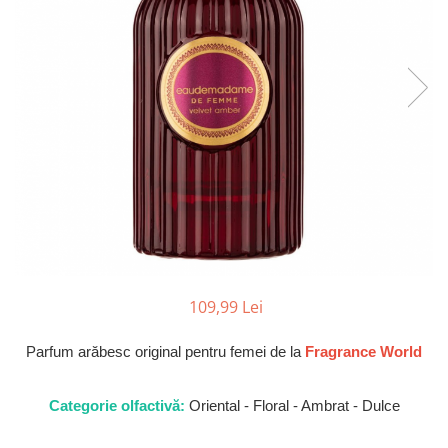
Parfumuri Dulci
Parfumuri Exotice
Parfumuri Fresh
Parfumuri Florale
Parfumuri Fructate
Parfumuri Lemnoase
Parfumuri Persistente
Parfumuri Vanilate
Parfumuri PREMIUM
Parfumuri de ZI
109,99 Lei
Parfumuri de SEARA
Parfum arăbesc original pentru femei de la
Fragrance World
Parfumuri de VARA
Parfumuri de IARNA
Categorie olfactivă:
Oriental - Floral - Ambrat - Dulce
Idei de Cadouri