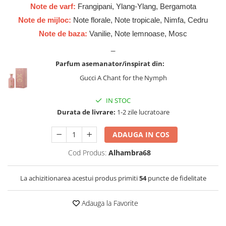
Zaien
Note de varf:
Frangipani, Ylang-Ylang, Bergamota
Zirconia
Note de mijloc:
Note florale, Note tropicale, Nimfa, Cedru
Note de baza:
Vanilie, Note lemnoase, Mosc
_
Parfum asemanator/inspirat din:
Gucci A Chant for the Nymph
IN STOC
Durata de livrare:
1-2 zile lucratoare
ADAUGA IN COS
Cod Produs:
Alhambra68
La achizitionarea acestui produs primiti
54
puncte de fidelitate
Adauga la Favorite