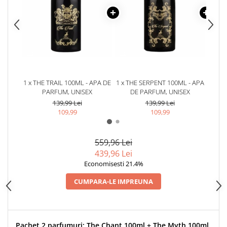
1 x THE TRAIL 100ML - APA DE
1 x THE SERPENT 100ML - APA
1 x T
PARFUM, UNISEX
DE PARFUM, UNISEX
139,99 Lei
139,99 Lei
109,99
109,99
559,96 Lei
439,96 Lei
Economisesti 21.4%
CUMPARA-LE IMPREUNA
Pachet 2 parfumuri: The Chant 100ml + The Myth 100ml