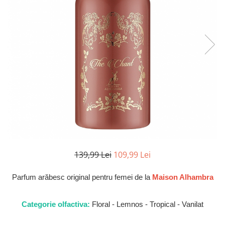
Parfumuri de SEARA
French Avenue
Parfumuri de VARA
Grandeur Elite
Parfumuri de IARNA
Jenny Glow
Khalis
Lattafa
Lattafa Pride
Louis Varel
Maison Alhambra
Montage Brands
Nusuk
139,99 Lei
109,99 Lei
Rave
Parfum arăbesc original pentru femei de la
Maison Alhambra
Riiffs
Vurv
Categorie olfactiva:
Floral - Lemnos - Tropical - Vanilat
Wadi al Khaleej