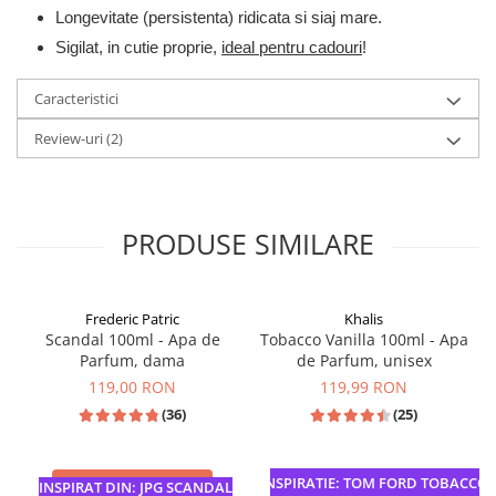
Longevitate (persistenta) ridicata si siaj mare.
Sigilat, in cutie proprie,
ideal pentru cadouri
!
Caracteristici
Review-uri
(2)
PRODUSE SIMILARE
Frederic Patric
Khalis
Scandal 100ml - Apa de
Tobacco Vanilla 100ml - Apa
Parfum, dama
de Parfum, unisex
119,00 RON
119,99 RON
(36)
(25)
INSPIRATIE: TOM FORD TOBACCO VA
ADAUGA IN COS
ADAUGA IN COS
INSPIRAT DIN: JPG SCANDAL