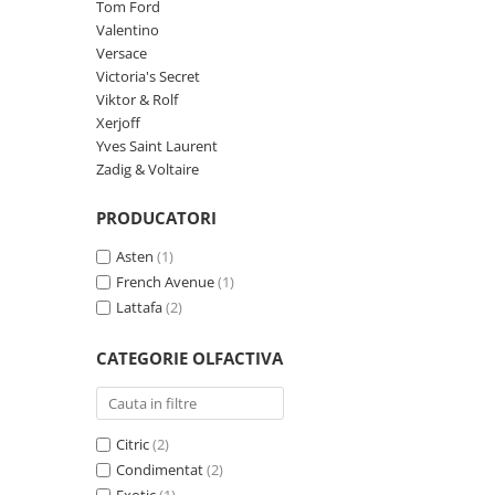
Zaien
Tom Ford
Valentino
Zirconia
Versace
Oferta Saptamanii
Victoria's Secret
Mai Multe >>
Viktor & Rolf
Xerjoff
Parfumuri Clona Originale
Yves Saint Laurent
Parfumuri clona / Dupes
Zadig & Voltaire
Puncte Cadou
PRODUCATORI
Recenzii clienti
Asten
(1)
Blog
French Avenue
(1)
Lattafa
(2)
CATEGORIE OLFACTIVA
Citric
(2)
Condimentat
(2)