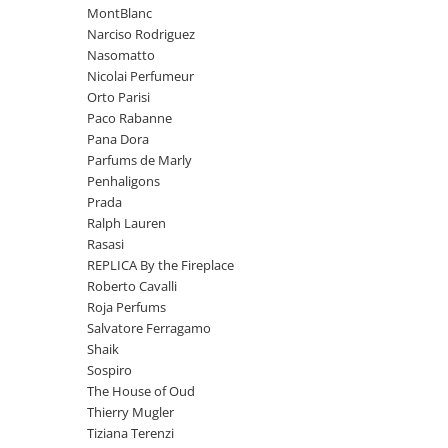
MontBlanc
French Avenue
Narciso Rodriguez
Grandeur Elite
Nasomatto
Nicolai Perfumeur
Jenny Glow
Orto Parisi
Khalis
Paco Rabanne
Lattafa
Pana Dora
Parfums de Marly
Lattafa Pride
Penhaligons
Louis Varel
Prada
Ralph Lauren
Maison Alhambra
Rasasi
Montage Brands
REPLICA By the Fireplace
Roberto Cavalli
Nusuk
Roja Perfums
Rave
Salvatore Ferragamo
Shaik
Riiffs
Sospiro
Vurv
The House of Oud
Thierry Mugler
Wadi al Khaleej
Tiziana Terenzi