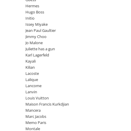
Cadouri pentru EL
Hermes
Cadouri pentru EA
Hugo Boss
Initio
Branduri
Issey Miyake
Adyan by Anfar
Jean Paul Gaultier
Al Fakhr Perfumes
Jimmy Choo
Jo Malone
Al Wataniah
Juliette has a gun
Anfar London
Karl Lagerfeld
Kayali
Ard al Zaafaran
Kilian
Armaf
Lacoste
Lalique
Asdaaf
Lancome
Asten
Lanvin
Louis Vuitton
Athoor Al Alam
Maison Francis Kurkdjian
Fariis
Mancera
Marc Jacobs
Fragrance World
Memo Paris
Frederic Patric
Montale