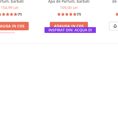
rfum, barbati
Apa de Parfum, barbati
de 
154,99 Lei
109,00 Lei
(1)
(1)
AUGA IN COS
ADAUGA IN COS
INSPIRAT DIN: ACQUA DI
E TIKTOK
PARMA