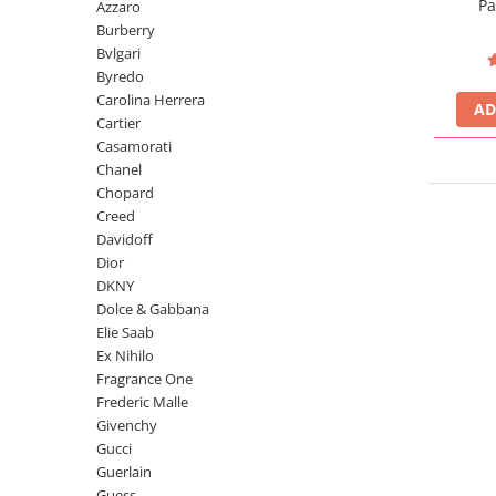
Pa
Azzaro
Parfumuri Dulci
Burberry
Bvlgari
Parfumuri Exotice
Byredo
Parfumuri Fresh
Carolina Herrera
AD
Cartier
Parfumuri Florale
Casamorati
VIRAL P
Parfumuri Fructate
Chanel
Chopard
Parfumuri Lemnoase
Creed
Parfumuri Persistente
Davidoff
Dior
Parfumuri Vanilate
DKNY
Parfumuri PREMIUM
Dolce & Gabbana
Elie Saab
Parfumuri de ZI
Ex Nihilo
Parfumuri de SEARA
Fragrance One
Parfumuri de VARA
Frederic Malle
Givenchy
Parfumuri de IARNA
Gucci
Idei de Cadouri
Guerlain
Guess