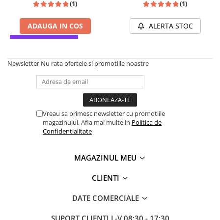
(1)
(1)
Parfumuri de SEARA
French Avenue
Parfumuri de VARA
Grandeur Elite
ADAUGA IN COS
ALERTA STOC
Parfumuri de IARNA
Jenny Glow
INSPIRAT DIN: CREED
Khalis
Newsletter
Nu rata ofertele si promotiile noastre
Lattafa
Lattafa Pride
Louis Varel
Vreau sa primesc newsletter cu promotiile
Maison Alhambra
magazinului. Afla mai multe in
Politica de
Confidentialitate
Montage Brands
Nusuk
MAGAZINUL MEU
Rave
CLIENTI
Riiffs
Vurv
DATE COMERCIALE
Wadi al Khaleej
SUPORT CLIENTI
L-V 08:30 - 17:30