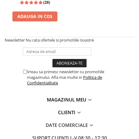
(28)
Parfumuri de SEARA
French Avenue
Parfumuri de VARA
Grandeur Elite
ADAUGA IN COS
Parfumuri de IARNA
Jenny Glow
Khalis
Newsletter
Nu rata ofertele si promotiile noastre
Lattafa
Lattafa Pride
Louis Varel
Vreau sa primesc newsletter cu promotiile
Maison Alhambra
magazinului. Afla mai multe in
Politica de
Confidentialitate
Montage Brands
Nusuk
MAGAZINUL MEU
Rave
CLIENTI
Riiffs
Vurv
DATE COMERCIALE
Wadi al Khaleej
SUPORT CLIENTI
L-V 08:30 - 17:30